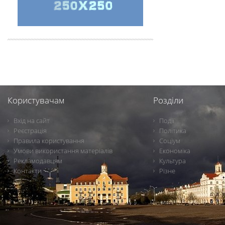
Користувачам
Розділи
Вхід на сайт
Події
Реєстрація
Політика
Правила користування
Соціум
Умови використання матеріалів
Економіка
Рекламодавцям
Культура
Контакти
Різне