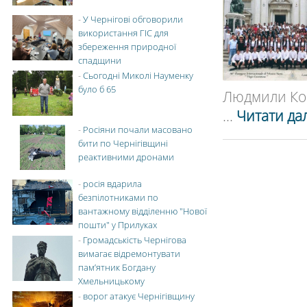
-
У Чернігові обговорили
використання ГІС для
збереження природної
спадщини
-
Сьогодні Миколі Науменку
було б 65
Людмили Кос
...
Читати дал
-
Росіяни почали масовано
бити по Чернігівщині
реактивними дронами
-
росія вдарила
безпілотниками по
вантажному відділенню "Нової
пошти" у Прилуках
-
Громадськість Чернігова
вимагає відремонтувати
пам’ятник Богдану
Хмельницькому
-
ворог атакує Чернігівщину