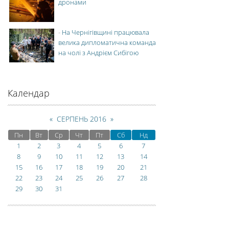
дронами
-
На Чернігівщині працювала
велика дипломатична команда
на чолі з Андрієм Сибігою
Календар
«
СЕРПЕНЬ 2016
»
Пн
Вт
Ср
Чт
Пт
Сб
Нд
1
2
3
4
5
6
7
8
9
10
11
12
13
14
15
16
17
18
19
20
21
22
23
24
25
26
27
28
29
30
31