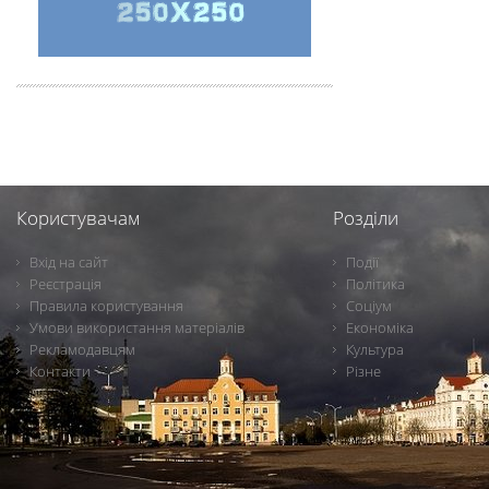
Користувачам
Розділи
Вхід на сайт
Події
Реєстрація
Політика
Правила користування
Соціум
Умови використання матеріалів
Економіка
Рекламодавцям
Культура
Контакти
Різне