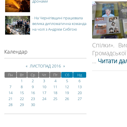
дронами
-
На Чернігівщині працювала
велика дипломатична команда
на чолі з Андрієм Сибігою
Спілки». В
Календар
Громадської
...
Читати дал
«
ЛИСТОПАД 2016
»
Пн
Вт
Ср
Чт
Пт
Сб
Нд
1
2
3
4
5
6
7
8
9
10
11
12
13
14
15
16
17
18
19
20
21
22
23
24
25
26
27
28
29
30