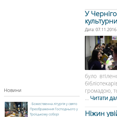
У Черніго
культурн
Дата: 07.11.2016
було втілен
бібліотекар
громадою, то
Новини
...
Читати дал
-
Божественна літургія у свято
Преображення Господнього у
Ніжин уві
Троїцькому соборі