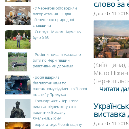
слово за
-
У Чернігові обговорили
Дата: 07.11.2016
використання ГІС для
збереження природної
спадщини
-
Сьогодні Миколі Науменку
було б 65
-
Росіяни почали масовано
бити по Чернігівщині
(Київщина), 
реактивними дронами
Місто Ніжин 
-
росія вдарила
(Тернопільськ
безпілотниками по
...
Читати дал
вантажному відділенню "Нової
пошти" у Прилуках
-
Громадськість Чернігова
Українськ
вимагає відремонтувати
виставка 
пам’ятник Богдану
Хмельницькому
Дата: 07.11.2016
-
ворог атакує Чернігівщину