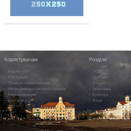
Користувачам
Розділи
Вхід на сайт
Події
Реєстрація
Політика
Правила користування
Соціум
Умови використання матеріалів
Економіка
Рекламодавцям
Культура
Контакти
Різне