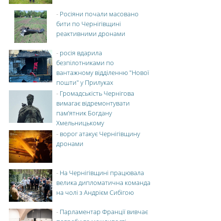
-
Росіяни почали масовано
бити по Чернігівщині
реактивними дронами
-
росія вдарила
безпілотниками по
вантажному відділенню "Нової
пошти" у Прилуках
-
Громадськість Чернігова
вимагає відремонтувати
пам’ятник Богдану
Хмельницькому
-
ворог атакує Чернігівщину
дронами
-
На Чернігівщині працювала
велика дипломатична команда
на чолі з Андрієм Сибігою
-
Парламентар Франції вивчає