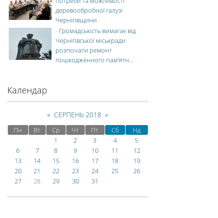
потреби та можливості
деревообробної галузі
Чернігівщини
-
Громадськість вимагає від
Чернігівської міськради
розпочати ремонт
пошкодженного пам’ятн...
Календар
«
СЕРПЕНЬ 2018
»
Пн
Вт
Ср
Чт
Пт
Сб
Нд
1
2
3
4
5
6
7
8
9
10
11
12
13
14
15
16
17
18
19
20
21
22
23
24
25
26
27
28
29
30
31