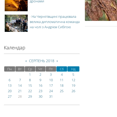
дронами
-
На Чернігівщині працювала
велика дипломатична команда
на чолі з Андрієм Сибігою
Календар
«
СЕРПЕНЬ 2018
»
Пн
Вт
Ср
Чт
Пт
Сб
Нд
1
2
3
4
5
6
7
8
9
10
11
12
13
14
15
16
17
18
19
20
21
22
23
24
25
26
27
28
29
30
31