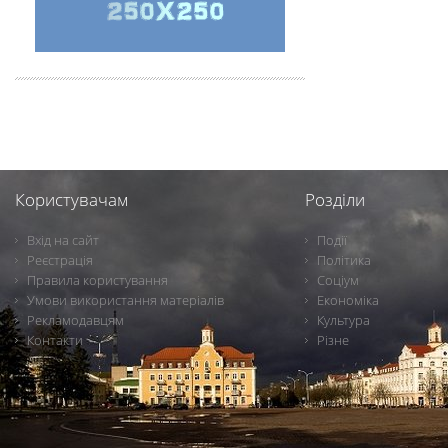
Користувачам
Розділи
Вхід на сайт
Події
Реєстрація
Політика
Правила користування
Соціум
Умови використання матеріалів
Економіка
Рекламодавцям
Культура
Контакти
Різне