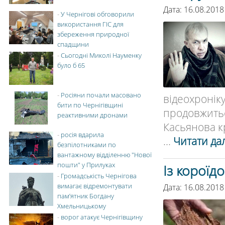
Дата: 16.08.2018
-
У Чернігові обговорили
використання ГІС для
збереження природної
спадщини
-
Сьогодні Миколі Науменку
було б 65
-
Росіяни почали масовано
відеохро
бити по Чернігівщині
продовжить
реактивними дронами
Касьянова к
-
росія вдарила
...
Читати дал
безпілотниками по
вантажному відділенню "Нової
пошти" у Прилуках
Із короїд
-
Громадськість Чернігова
вимагає відремонтувати
Дата: 16.08.2018
пам’ятник Богдану
Хмельницькому
-
ворог атакує Чернігівщину