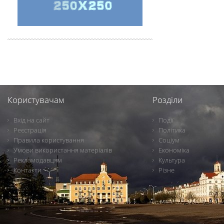
Користувачам
Розділи
Вхід на сайт
Події
Реєстрація
Політика
Правила користування
Соціум
Умови використання матеріалів
Економіка
Рекламодавцям
Культура
Контакти
Різне