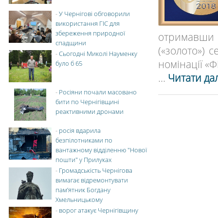
-
У Чернігові обговорили
використання ГІС для
збереження природної
отримавши 
спадщини
(«золото») с
-
Сьогодні Миколі Науменку
номінації «Ф
було б 65
...
Читати дал
-
Росіяни почали масовано
бити по Чернігівщині
реактивними дронами
-
росія вдарила
безпілотниками по
вантажному відділенню "Нової
пошти" у Прилуках
-
Громадськість Чернігова
вимагає відремонтувати
пам’ятник Богдану
Хмельницькому
-
ворог атакує Чернігівщину