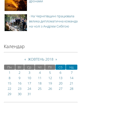
дронами
-
На Чернігівщині працювала
велика дипломатична команда
на чолі з Андрієм Сибігою
Календар
«
ЖОВТЕНЬ 2018
»
Пн
Вт
Ср
Чт
Пт
Сб
Нд
1
2
3
4
5
6
7
8
9
10
11
12
13
14
15
16
17
18
19
20
21
22
23
24
25
26
27
28
29
30
31