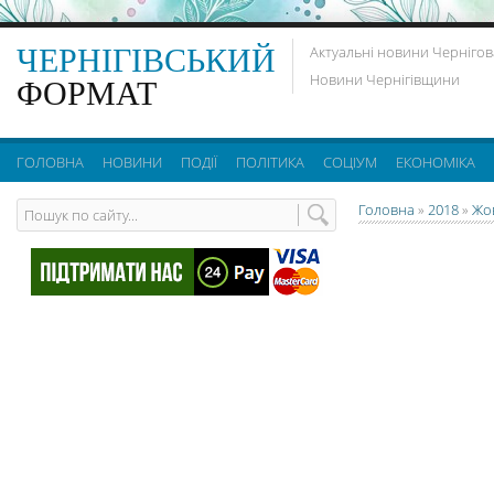
ЧЕРНІГІВСЬКИЙ
Актуальні новини Чернігов
Новини Чернігівщини
ФОРМАТ
ГОЛОВНА
НОВИНИ
ПОДІЇ
ПОЛІТИКА
СОЦІУМ
ЕКОНОМІКА
Головна
»
2018
»
Жо