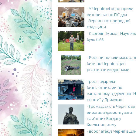
-
У Чернігові обговорили
використання ГІС для
збереження природної
спадщини
-
Сьогодні Миколі Науменк
було б 65
-
Росіяни почали масован
бити по Чернігівщині
реактивними дронами
-
росія вдарила
безпілотниками по
вантажному відділенню "Н
пошти" у Прилуках
-
Громадськість Чернігова
вимагає відремонтувати
пам’ятник Богдану
Хмельницькому
-
ворог атакує Чернігівщи