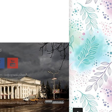
і
т - інформаційно-
міста Чернігова.
ернігівський Формат © 2007-2026
.
.