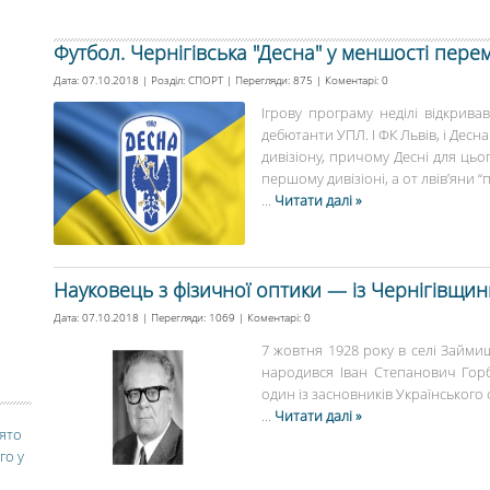
Футбол. Чернігівська "Десна" у меншості перем
Дата: 07.10.2018 | Розділ:
СПОРТ
| Перегляди: 875 | Коментарі:
0
Ігрову програму неділі відкрива
дебютанти УПЛ. І ФК Львів, і Десн
дивізіону, причому Десні для цьо
першому дивізіоні, а от лвів’яни “
...
Читати далі »
Науковець з фізичної оптики — із Чернігівщин
Дата: 07.10.2018 | Перегляди: 1069 | Коментарі:
0
7 жовтня 1928 року в селі Займи
народився Іван Степанович Горба
один із засновників Українського 
...
Читати далі »
вято
го у