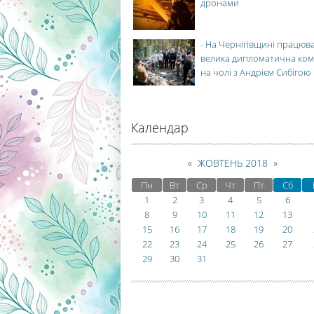
дронами
-
На Чернігівщині працюв
велика дипломатична ко
на чолі з Андрієм Сибігою
Календар
«
ЖОВТЕНЬ 2018
»
Пн
Вт
Ср
Чт
Пт
Сб
1
2
3
4
5
6
8
9
10
11
12
13
15
16
17
18
19
20
22
23
24
25
26
27
29
30
31