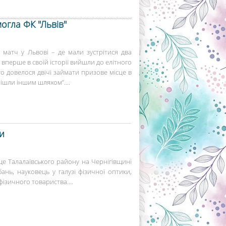
огла ФК "Львів"
в матч у Львові – де мали зустрітися два
а вперше в своїй історії вийшли до елітного
го довелося двічі займати призове місце в
пішли іншим шляхом”....
и
ще Талалаївського району на Чернігівщині
нь, науковець у галузі фізичної оптики,
фізичного товариства....