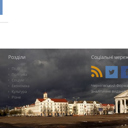
Розділи
Соціальні мереж
Події
Політика
Соціум
Чернігівський Форма
Економіка
аналітичне видання 
Культура
Різне
Ч