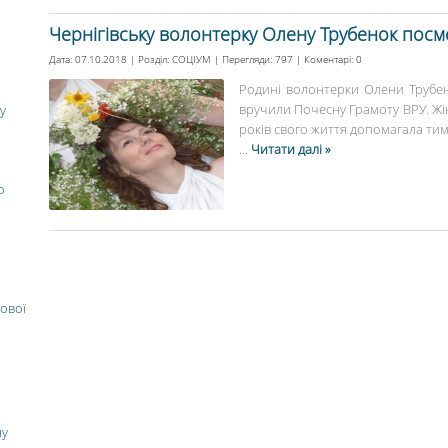
Чернігівську волонтерку Олену Трубенок пос
Дата: 07.10.2018 | Розділ:
СОЦІУМ
| Перегляди: 797 | Коментарі:
0
Родині волонтерки Олени Трубено
вручили Почесну Грамоту ВРУ. Жінк
у
років свого життя допомагала тим,
...
Читати далі »
о
ової
ну