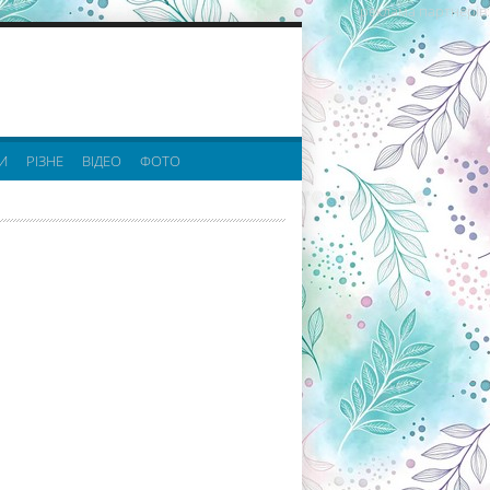
реклама партнерів:
И
РІЗНЕ
ВІДЕО
ФОТО