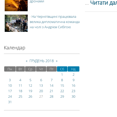
дронами
...
Читати дал
-
На Чернігівщині працювала
велика дипломатична команда
на чолі з Андрієм Сибігою
Календар
«
ГРУДЕНЬ 2018
»
Пн
Вт
Ср
Чт
Пт
Сб
Нд
1
2
3
4
5
6
7
8
9
10
11
12
13
14
15
16
17
18
19
20
21
22
23
24
25
26
27
28
29
30
31