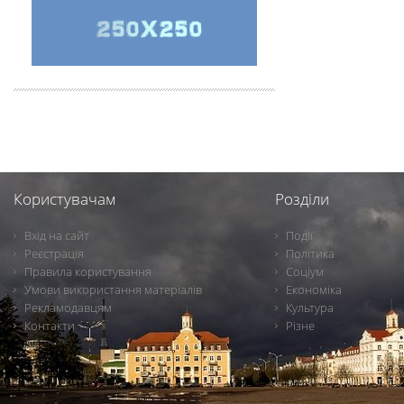
Користувачам
Розділи
Вхід на сайт
Події
Реєстрація
Політика
Правила користування
Соціум
Умови використання матеріалів
Економіка
Рекламодавцям
Культура
Контакти
Різне