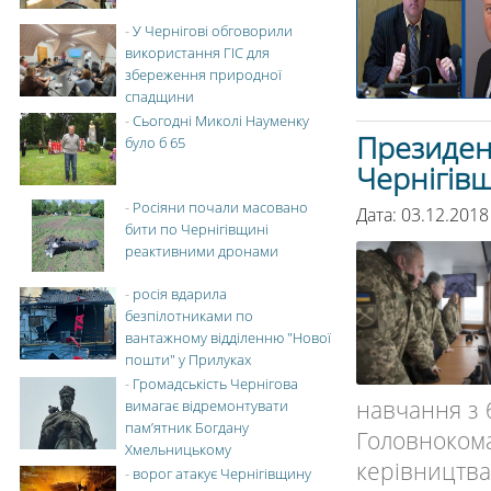
-
У Чернігові обговорили
використання ГІС для
збереження природної
спадщини
-
Сьогодні Миколі Науменку
Президент
було б 65
Чернігів
-
Росіяни почали масовано
Дата: 03.12.2018
бити по Чернігівщині
реактивними дронами
-
росія вдарила
безпілотниками по
вантажному відділенню "Нової
пошти" у Прилуках
-
Громадськість Чернігова
навчання з 
вимагає відремонтувати
пам’ятник Богдану
Головноком
Хмельницькому
керівництва 
-
ворог атакує Чернігівщину