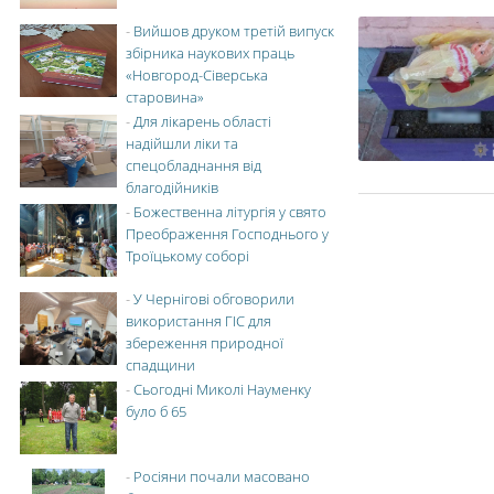
-
Вийшов друком третій випуск
збірника наукових праць
«Новгород-Сіверська
старовина»
-
Для лікарень області
надійшли ліки та
спецобладнання від
благодійників
-
Божественна літургія у свято
Преображення Господнього у
Троїцькому соборі
-
У Чернігові обговорили
використання ГІС для
збереження природної
спадщини
-
Сьогодні Миколі Науменку
було б 65
-
Росіяни почали масовано