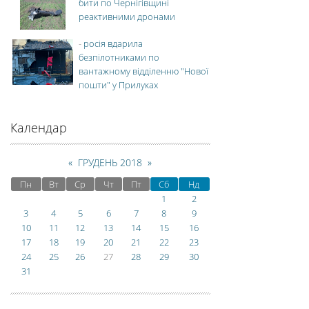
бити по Чернігівщині
реактивними дронами
-
росія вдарила
безпілотниками по
вантажному відділенню "Нової
пошти" у Прилуках
Календар
«
ГРУДЕНЬ 2018
»
Пн
Вт
Ср
Чт
Пт
Сб
Нд
1
2
3
4
5
6
7
8
9
10
11
12
13
14
15
16
17
18
19
20
21
22
23
24
25
26
27
28
29
30
31