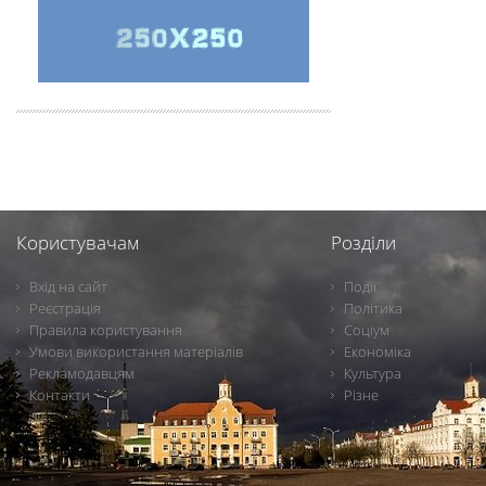
Користувачам
Розділи
Вхід на сайт
Події
Реєстрація
Політика
Правила користування
Соціум
Умови використання матеріалів
Економіка
Рекламодавцям
Культура
Контакти
Різне