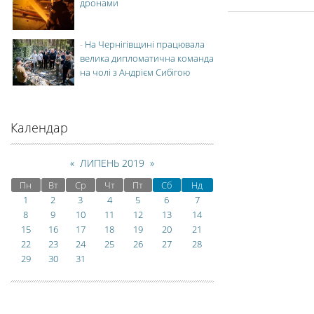
дронами
-
На Чернігівщині працювала
велика дипломатична команда
на чолі з Андрієм Сибігою
Календар
«
ЛИПЕНЬ 2019
»
Пн
Вт
Ср
Чт
Пт
Сб
Нд
1
2
3
4
5
6
7
8
9
10
11
12
13
14
15
16
17
18
19
20
21
22
23
24
25
26
27
28
29
30
31