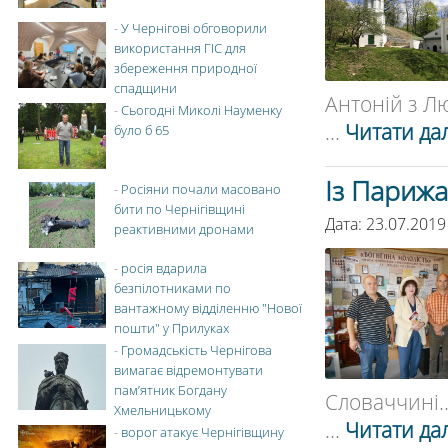
-
У Чернігові обговорили
використання ГІС для
збереження природної
спадщини
Антоній з Лю
-
Сьогодні Миколі Науменку
...
Читати дал
було б 65
Із Парижа
-
Росіяни почали масовано
бити по Чернігівщині
Дата: 23.07.2019
реактивними дронами
-
росія вдарила
безпілотниками по
вантажному відділенню "Нової
пошти" у Прилуках
-
Громадськість Чернігова
вимагає відремонтувати
пам’ятник Богдану
Словаччині..
Хмельницькому
...
Читати дал
-
ворог атакує Чернігівщину