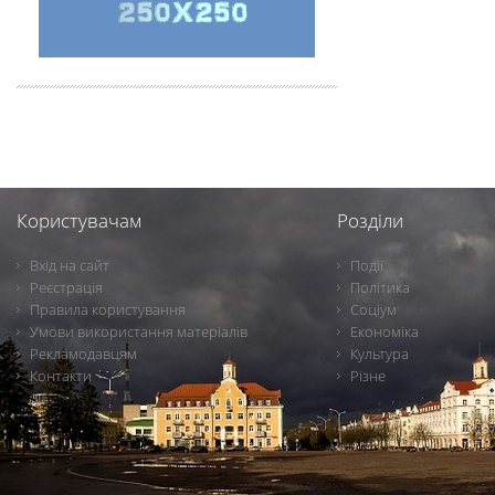
Користувачам
Розділи
Вхід на сайт
Події
Реєстрація
Політика
Правила користування
Соціум
Умови використання матеріалів
Економіка
Рекламодавцям
Культура
Контакти
Різне