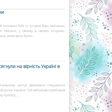
ни
половині XVIII ст. Історик Віра Зайченко,
лі Масани, у своєму в своєму історико-
ни, яким воно було»...
ягнули на вірність Україні в
вчальному центрі Державної спеціальної
оборони України 530 військовослужбовців
 присягу....