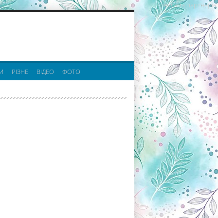
реклама партнерів:
И
РІЗНЕ
ВІДЕО
ФОТО