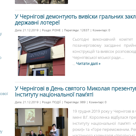
У Чернігові демонтують вивіски гральних закл
державні лотереї
Дата: 21.12.2019 | Розділ:
РІЗНЕ
| Перегляди: 12637 | Коментарі:
0
у
Сьогодні виконавчий комітет 
позачерговому засіданні прий
конструкцій та вивісок розповсюд
о
Чернігівської міської ради....
...
Читати далі »
У Чернігові в День святого Миколая презент
ової
Інституту національної пам’яті
Дата: 21.12.2019 | Розділ:
ПОДІЇ
| Перегляди: 989 | Коментарі:
0
19 грудня 2019 року у Чернігові в
імені В.Г. Короленка відбулася п
інституту національної пам’яті 
роки)» та «Горе переможеним. Реп
ну
настінного календаря «Українські ж