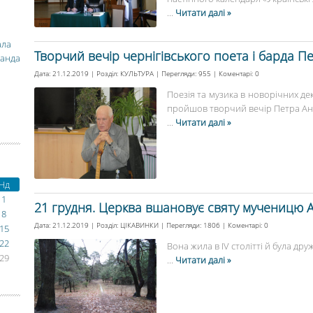
...
Читати далі »
ала
Творчий вечір чернігівського поета і барда П
манда
Дата: 21.12.2019 | Розділ:
КУЛЬТУРА
| Перегляди: 955 | Коментарі:
0
Поезія та музика в новорічних дек
пройшов творчий вечір Петра Ант
...
Читати далі »
Нд
1
21 грудня. Церква вшановує святу мученицю А
8
Дата: 21.12.2019 | Розділ:
ЦІКАВИНКИ
| Перегляди: 1806 | Коментарі:
0
15
22
Вона жила в ІV столітті й була др
29
...
Читати далі »