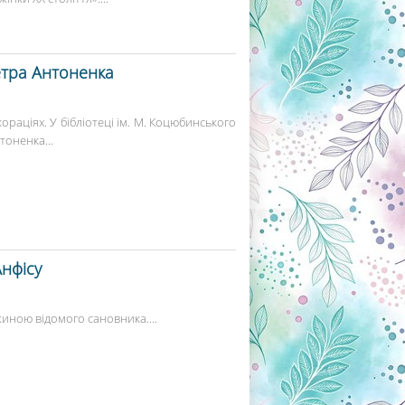
етра Антоненка
ораціях. У бібліотеці ім. М. Коцюбинського
оненка...
нфісу
ужиною відомого сановника....