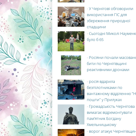
-
У Чернігові обговорили
використання ГІС для
збереження природної
спадщини
-
Сьогодні Миколі Науменк
було б 65
-
Росіяни почали масован
бити по Чернігівщині
реактивними дронами
-
росія вдарила
безпілотниками по
вантажному відділенню "Н
пошти" у Прилуках
-
Громадськість Чернігова
вимагає відремонтувати
пам’ятник Богдану
Хмельницькому
-
ворог атакує Чернігівщи