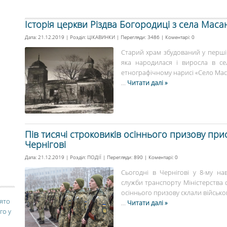
Історія церкви Різдва Богородиці з села Маса
Дата: 21.12.2019 | Розділ:
ЦІКАВИНКИ
| Перегляди: 3486 | Коментарі:
0
Старий храм збудований у першій 
яка народилася і виросла в се
етнографічному нарисі «Село Маса
...
Читати далі »
Пів тисячі строковиків осіннього призову прис
Чернігові
Дата: 21.12.2019 | Розділ:
ПОДІЇ
| Перегляди: 890 | Коментарі:
0
Сьогодні в Чернігові у 8-му на
служби транспорту Міністерства 
осіннього призову склали військову
вято
...
Читати далі »
го у