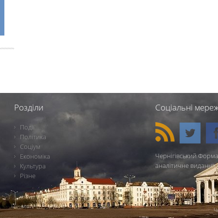
Розділи
Соціальні мереж
Події
Політика
Соціум
Чернігівський Форма
Економіка
аналітичне видання 
Культура
Різне
Ч