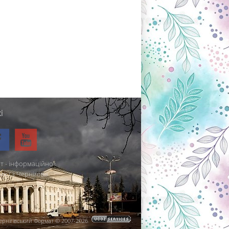
і
т - інформаційно-
міста Чернігова.
ернігівський Формат © 2007-2026
.
.