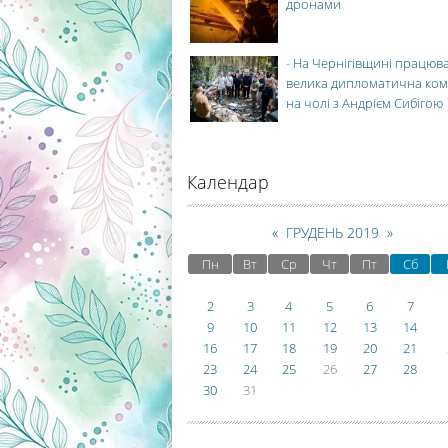
дронами
-
На Чернігівщині працюв
велика дипломатична ко
на чолі з Андрієм Сибігою
Календар
«
ГРУДЕНЬ 2019
»
Пн
Вт
Ср
Чт
Пт
Сб
2
3
4
5
6
7
9
10
11
12
13
14
16
17
18
19
20
21
23
24
25
26
27
28
30
31