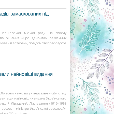
адів, замаскованих під
Чернігівської міської ради на своєму
няв рішення «Про демонтаж рекламних
жувачів лотерей», повідомляє прес-служба
ували найновіші видання
 Обласній науковій універсальній бібліотеці
резентація найновіших видань Українського
«Андрій Лівицький. Листування (1919–1953
ресовані міністри Української революції»,
інки ХХ століття»....