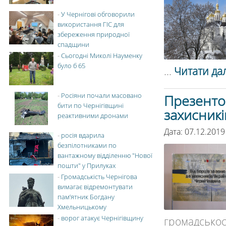
-
У Чернігові обговорили
використання ГІС для
збереження природної
спадщини
-
Сьогодні Миколі Науменку
було б 65
...
Читати дал
-
Росіяни почали масовано
Презентов
бити по Чернігівщині
захисникі
реактивними дронами
Дата: 07.12.2019
-
росія вдарила
безпілотниками по
вантажному відділенню "Нової
пошти" у Прилуках
-
Громадськість Чернігова
вимагає відремонтувати
пам’ятник Богдану
Хмельницькому
-
ворог атакує Чернігівщину
громадськ