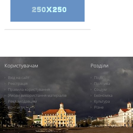
Користувачам
Розділи
Вхід на сайт
Події
Реєстрація
Політика
Правила користування
Соціум
Умови використання матеріалів
Економіка
Рекламодавцям
Культура
Контакти
Різне