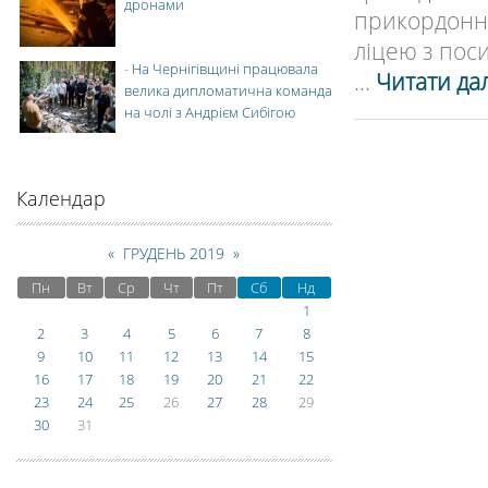
дронами
прикордонно
ліцею з пос
-
На Чернігівщині працювала
...
Читати дал
велика дипломатична команда
на чолі з Андрієм Сибігою
Календар
«
ГРУДЕНЬ 2019
»
Пн
Вт
Ср
Чт
Пт
Сб
Нд
1
2
3
4
5
6
7
8
9
10
11
12
13
14
15
16
17
18
19
20
21
22
23
24
25
26
27
28
29
30
31