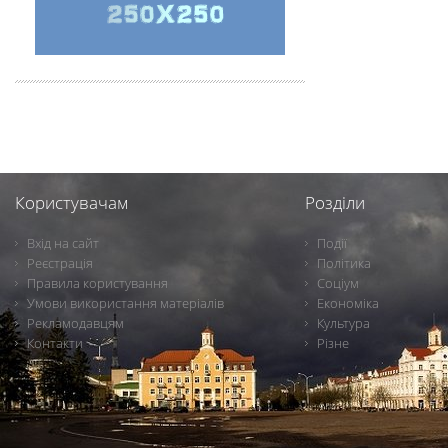
Користувачам
Розділи
Вхід на сайт
Події
Реєстрація
Політика
Правила користування
Соціум
Умови використання матеріалів
Економіка
Рекламодавцям
Культура
Контакти
Різне