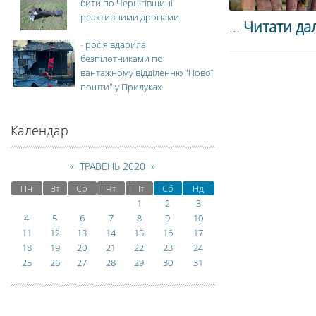
бити по Чернігівщині
реактивними дронами
...
Читати дал
-
росія вдарила
безпілотниками по
вантажному відділенню "Нової
пошти" у Прилуках
Календар
«
ТРАВЕНЬ 2020
»
Пн
Вт
Ср
Чт
Пт
Сб
Нд
1
2
3
4
5
6
7
8
9
10
11
12
13
14
15
16
17
18
19
20
21
22
23
24
25
26
27
28
29
30
31