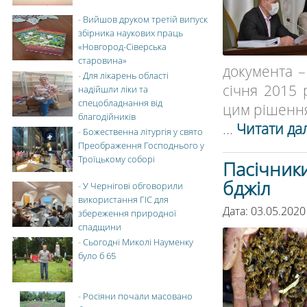
-
Вийшов друком третій випуск
збірника наукових праць
«Новгород-Сіверська
старовина»
документа –
-
Для лікарень області
січня 2015 
надійшли ліки та
спецобладнання від
цим рішення
благодійників
...
Читати дал
-
Божественна літургія у свято
Преображення Господнього у
Троїцькому соборі
Пасічники
бджіл
-
У Чернігові обговорили
використання ГІС для
Дата: 03.05.2020
збереження природної
спадщини
-
Сьогодні Миколі Науменку
було б 65
-
Росіяни почали масовано