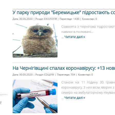
У парку природи "Беремицьке" підростають с
Дата: 30.05.2020 | Розділ:
ЕКОЛОГІЯ
| Перегляди: 1430 | Коментарі:
0
Совенята з Чернігова підростают
навики в полювані...
...
Читати далі »
На Чернігівщині спалах коронавірусу: +13 нов
Дата: 30.05.2020 | Розділ:
СОЦІУМ
| Перегляди: 704 | Коментарі:
0
Станом на 11 годину 30 травня
коронавірусу. З них вісім хворих з
семеро на амбулаторному лікуванні.
...
Читати далі »
у