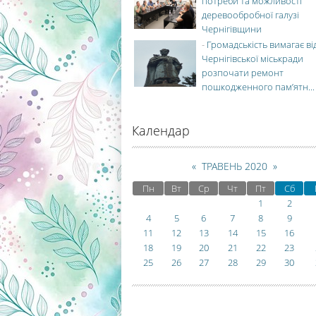
потреби та можливості
деревообробної галузі
Чернігівщини
-
Громадськість вимагає ві
Чернігівської міськради
розпочати ремонт
пошкодженного пам’ятн...
Календар
«
ТРАВЕНЬ 2020
»
Пн
Вт
Ср
Чт
Пт
Сб
1
2
4
5
6
7
8
9
11
12
13
14
15
16
18
19
20
21
22
23
25
26
27
28
29
30