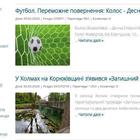
о
Футбол. Переможне повернення: Колос - Десн
Дата: 30.05.2020 | Розділ:
СПОРТ
| Перегляди: 802 | Коментарі:
0
Колос (Ковалівка) – Десна (Чернігів
Голи: Фаворов, 64, Картушов, 12...
...
Читати далі »
ової
У Холмах на Корюківщині з’явився «Затишний
ну
Дата: 30.05.2020 | Розділ:
ЕКОЛОГІЯ
| Перегляди: 1353 | Коментарі:
0
У селищі Холми створили грома
територіальної громади «Затишни
селища та два десятки любителів ці
ала
...
Читати далі »
манда
вчає