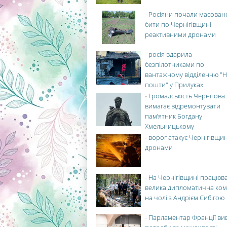
-
Росіяни почали масован
бити по Чернігівщині
реактивними дронами
-
росія вдарила
безпілотниками по
вантажному відділенню "Н
пошти" у Прилуках
-
Громадськість Чернігова
вимагає відремонтувати
пам’ятник Богдану
Хмельницькому
-
ворог атакує Чернігівщи
дронами
-
На Чернігівщині працюв
велика дипломатична ко
на чолі з Андрієм Сибігою
-
Парламентар Франції ви