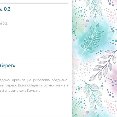
а 0:2
) 0:2
 берег»
дську організацію риболовів об’єднаної
й берег». Вона об’єднала сотню членів з
єї справи з села Камки....