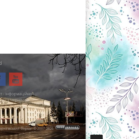
і
т - інформаційно-
міста Чернігова.
ернігівський Формат © 2007-2026
.
.