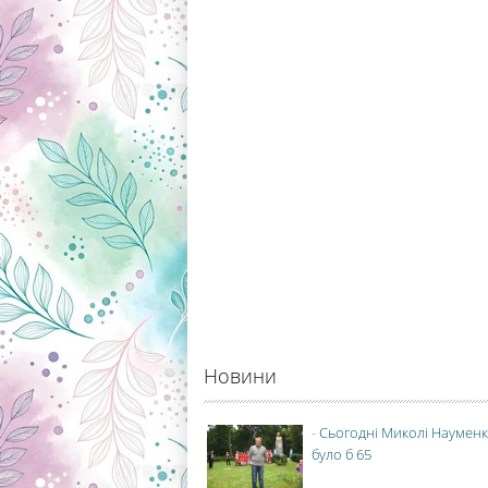
Новини
-
Сьогодні Миколі Науменк
було б 65