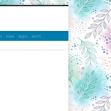
реклама партнерів:
И
РІЗНЕ
ВІДЕО
ФОТО