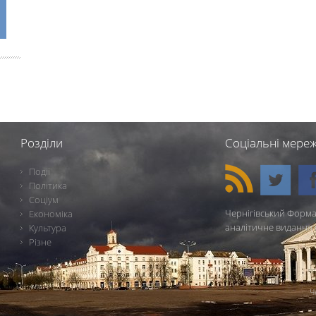
Розділи
Соціальні мереж
Події
Політика
Соціум
Чернігівський Форма
Економіка
аналітичне видання 
Культура
Різне
Ч