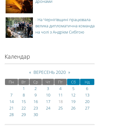
дронами
-
На Чернігівщині працювала
велика дипломатична команда
на чолі з Андрієм Сибігою
Календар
«
ВЕРЕСЕНЬ 2020
»
Пн
Вт
Ср
Чт
Пт
Сб
Нд
1
2
3
4
5
6
7
8
9
10
11
12
13
14
15
16
17
18
19
20
21
22
23
24
25
26
27
28
29
30