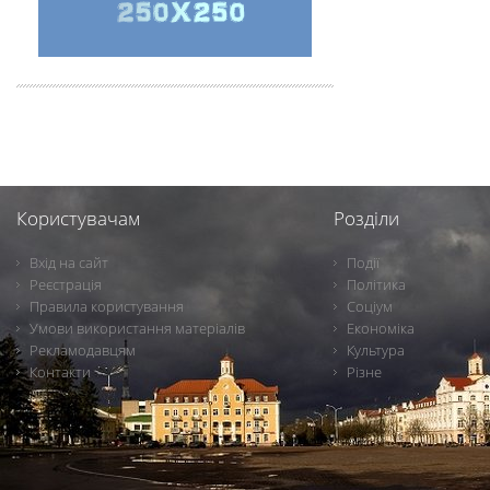
Користувачам
Розділи
Вхід на сайт
Події
Реєстрація
Політика
Правила користування
Соціум
Умови використання матеріалів
Економіка
Рекламодавцям
Культура
Контакти
Різне