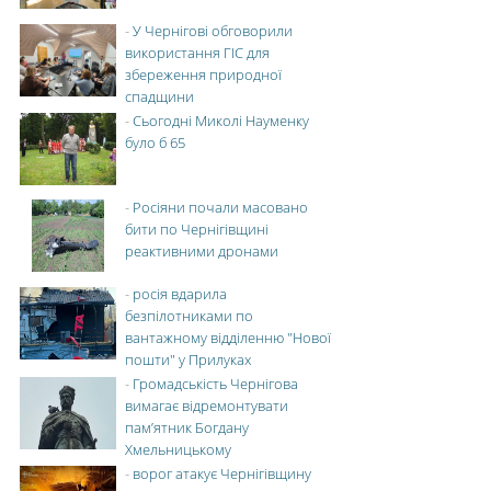
-
У Чернігові обговорили
використання ГІС для
збереження природної
спадщини
-
Сьогодні Миколі Науменку
було б 65
-
Росіяни почали масовано
бити по Чернігівщині
реактивними дронами
-
росія вдарила
безпілотниками по
вантажному відділенню "Нової
пошти" у Прилуках
-
Громадськість Чернігова
вимагає відремонтувати
пам’ятник Богдану
Хмельницькому
-
ворог атакує Чернігівщину