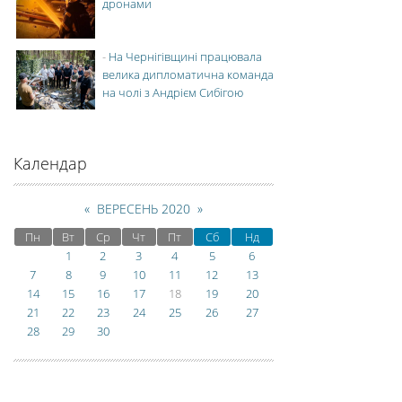
дронами
-
На Чернігівщині працювала
велика дипломатична команда
на чолі з Андрієм Сибігою
Календар
«
ВЕРЕСЕНЬ 2020
»
Пн
Вт
Ср
Чт
Пт
Сб
Нд
1
2
3
4
5
6
7
8
9
10
11
12
13
14
15
16
17
18
19
20
21
22
23
24
25
26
27
28
29
30