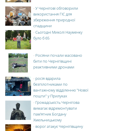
-
У Чернігові обговорили
використання ГІС для
збереження природної
спадщини
-
Сьогодні Миколі Науменку
було б 65
-
Росіяни почали масовано
бити по Чернігівщині
реактивними дронами
-
росія вдарила
безпілотниками по
вантажному відділенню "Нової
пошти" у Прилуках
-
Громадськість Чернігова
вимагає відремонтувати
пам’ятник Богдану
Хмельницькому
-
ворог атакує Чернігівщину