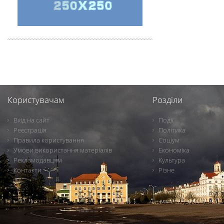
Користувачам
Розділи
Вхід на сайт
Події
Реєстрація
Політика
Правила користування
Соціум
Умови використання матеріалів
Економіка
Рекламодавцям
Культура
Контакти
Різне