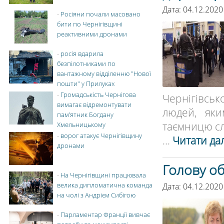
Дата: 04.12.2020
-
Росіяни почали масовано
бити по Чернігівщині
реактивними дронами
-
росія вдарила
безпілотниками по
вантажному відділенню "Нової
пошти" у Прилуках
-
Громадськість Чернігова
Чернігівськ
вимагає відремонтувати
людей, яки
пам’ятник Богдану
таємницю слі
Хмельницькому
-
ворог атакує Чернігівщину
...
Читати дал
дронами
Голову об
-
На Чернігівщині працювала
велика дипломатична команда
Дата: 04.12.2020
на чолі з Андрієм Сибігою
-
Парламентар Франції вивчає