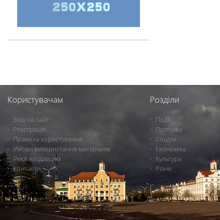
Користувачам
Розділи
Вхід на сайт
Події
Реєстрація
Політика
Правила користування
Соціум
Умови використання матеріалів
Економіка
Рекламодавцям
Культура
Контакти
Різне