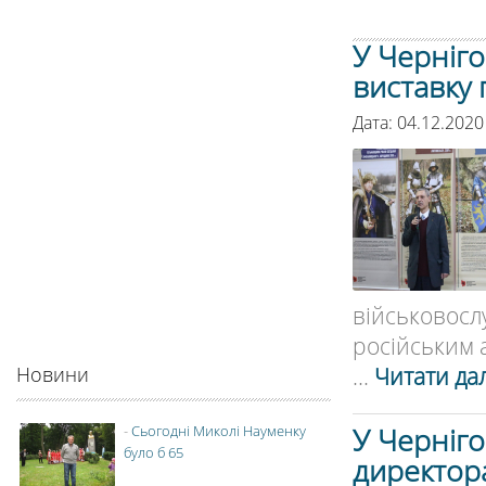
У Черніг
виставку 
Дата: 04.12.2020
військовосл
російським 
...
Читати дал
Новини
У Черніг
-
Сьогодні Миколі Науменку
було б 65
директора