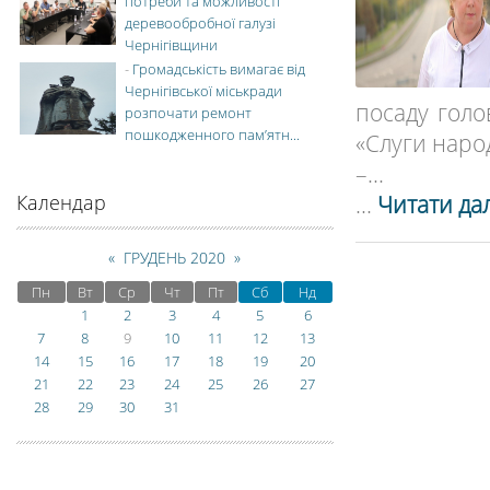
потреби та можливості
деревообробної галузі
Чернігівщини
-
Громадськість вимагає від
Чернігівської міськради
посаду голо
розпочати ремонт
пошкодженного пам’ятн...
«Слуги народ
–...
...
Читати дал
Календар
«
ГРУДЕНЬ 2020
»
Пн
Вт
Ср
Чт
Пт
Сб
Нд
1
2
3
4
5
6
7
8
9
10
11
12
13
14
15
16
17
18
19
20
21
22
23
24
25
26
27
28
29
30
31