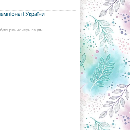
чемпіонаті України
 було рівних чернігівцям...