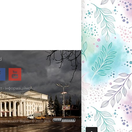
і
т - інформаційно-
міста Чернігова.
ернігівський Формат © 2007-2026
.
.