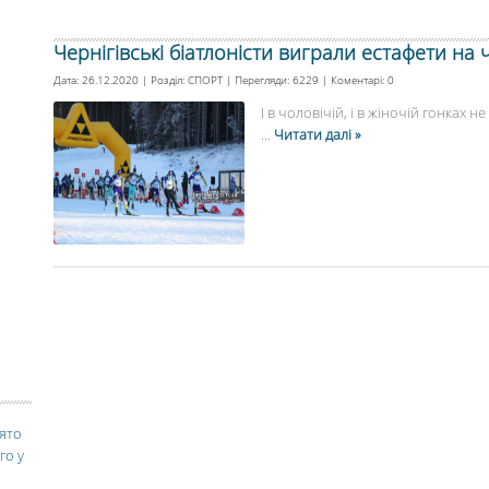
Чернігівські біатлоністи виграли естафети на 
Дата: 26.12.2020 | Розділ:
СПОРТ
| Перегляди: 6229 | Коментарі:
0
І в чоловічій, і в жіночій гонках не
...
Читати далі »
вято
го у