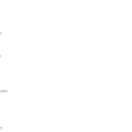
у
о
ової
ну