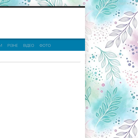
реклама партнерів:
И
РІЗНЕ
ВІДЕО
ФОТО