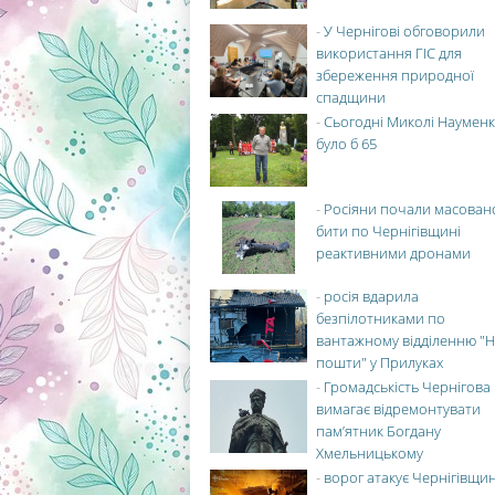
-
У Чернігові обговорили
використання ГІС для
збереження природної
спадщини
-
Сьогодні Миколі Науменк
було б 65
-
Росіяни почали масован
бити по Чернігівщині
реактивними дронами
-
росія вдарила
безпілотниками по
вантажному відділенню "Н
пошти" у Прилуках
-
Громадськість Чернігова
вимагає відремонтувати
пам’ятник Богдану
Хмельницькому
-
ворог атакує Чернігівщи