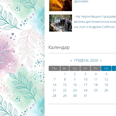
дронами
-
На Чернігівщині працюв
велика дипломатична ко
на чолі з Андрієм Сибігою
Календар
«
ГРУДЕНЬ 2020
»
Пн
Вт
Ср
Чт
Пт
Сб
1
2
3
4
5
7
8
9
10
11
12
14
15
16
17
18
19
21
22
23
24
25
26
28
29
30
31