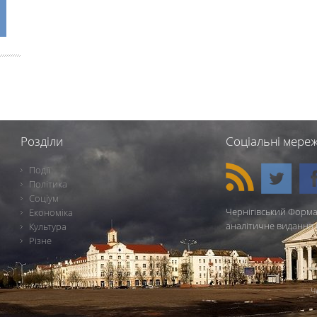
Розділи
Соціальні мереж
Події
Політика
Соціум
Чернігівський Форма
Економіка
аналітичне видання 
Культура
Різне
Ч