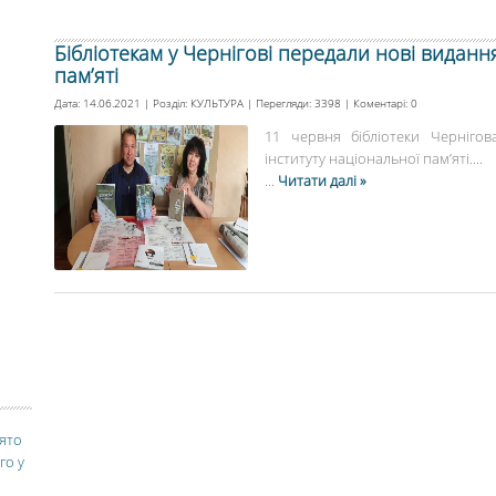
Бібліотекам у Чернігові передали нові виданн
пам’яті
Дата: 14.06.2021 | Розділ:
КУЛЬТУРА
| Перегляди: 3398 | Коментарі:
0
11 червня бібліотеки Черніго
інституту національної пам’яті....
...
Читати далі »
вято
го у