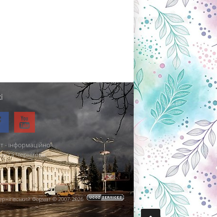
і
т - інформаційно-
міста Чернігова.
ернігівський Формат © 2007-2026
.
.