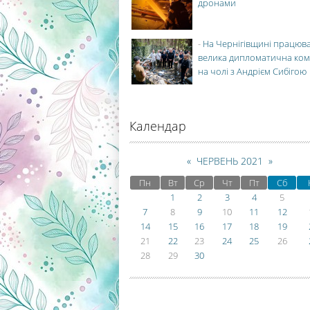
дронами
-
На Чернігівщині працюв
велика дипломатична ко
на чолі з Андрієм Сибігою
Календар
«
ЧЕРВЕНЬ 2021
»
Пн
Вт
Ср
Чт
Пт
Сб
1
2
3
4
5
7
8
9
10
11
12
14
15
16
17
18
19
21
22
23
24
25
26
28
29
30