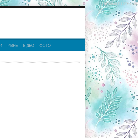
реклама партнерів:
И
РІЗНЕ
ВІДЕО
ФОТО