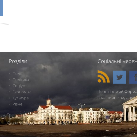
Розділи
Соціальні мереж
Події
Політика
Соціум
Чернігівський Форма
Економіка
аналітичне видання 
Культура
Різне
Ч