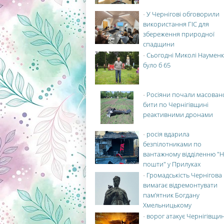
-
У Чернігові обговорили
використання ГІС для
збереження природної
спадщини
-
Сьогодні Миколі Науменк
було б 65
-
Росіяни почали масован
бити по Чернігівщині
реактивними дронами
-
росія вдарила
безпілотниками по
вантажному відділенню "Н
пошти" у Прилуках
-
Громадськість Чернігова
вимагає відремонтувати
пам’ятник Богдану
Хмельницькому
-
ворог атакує Чернігівщи