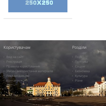
Користувачам
Розділи
Вхід на сайт
Події
Реєстрація
Політика
Правила користування
Соціум
Умови використання матеріалів
Економіка
Рекламодавцям
Культура
Контакти
Різне