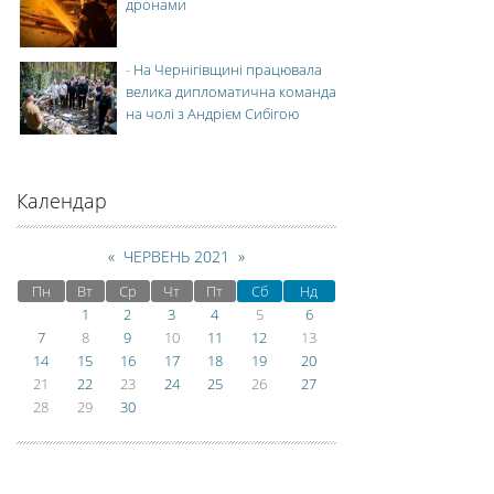
дронами
-
На Чернігівщині працювала
велика дипломатична команда
на чолі з Андрієм Сибігою
Календар
«
ЧЕРВЕНЬ 2021
»
Пн
Вт
Ср
Чт
Пт
Сб
Нд
1
2
3
4
5
6
7
8
9
10
11
12
13
14
15
16
17
18
19
20
21
22
23
24
25
26
27
28
29
30