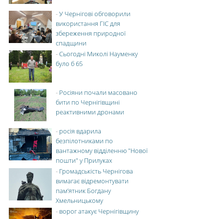
-
У Чернігові обговорили
використання ГІС для
збереження природної
спадщини
-
Сьогодні Миколі Науменку
було б 65
-
Росіяни почали масовано
бити по Чернігівщині
реактивними дронами
-
росія вдарила
безпілотниками по
вантажному відділенню "Нової
пошти" у Прилуках
-
Громадськість Чернігова
вимагає відремонтувати
пам’ятник Богдану
Хмельницькому
-
ворог атакує Чернігівщину