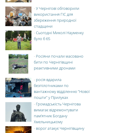
-
У Чернігові обговорили
використання ГІС для
збереження природної
спадщини
-
Сьогодні Миколі Науменку
було б 65
-
Росіяни почали масовано
бити по Чернігівщині
реактивними дронами
-
росія вдарила
безпілотниками по
вантажному відділенню "Нової
пошти" у Прилуках
-
Громадськість Чернігова
вимагає відремонтувати
пам’ятник Богдану
Хмельницькому
-
ворог атакує Чернігівщину