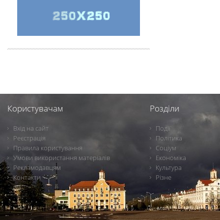
Користувачам
Розділи
Вхід на сайт
Події
Реєстрація
Політика
Правила користування
Соціум
Умови використання матеріалів
Економіка
Рекламодавцям
Культура
Контакти
Різне