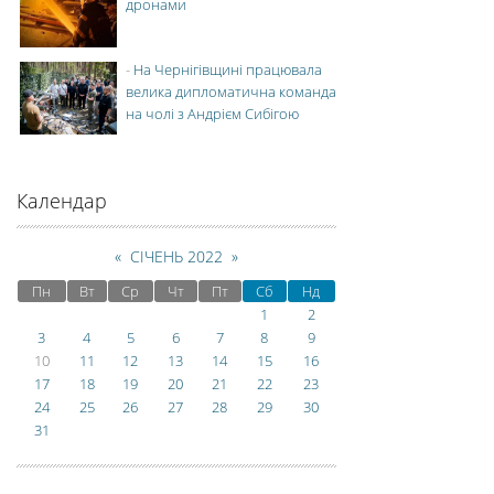
дронами
-
На Чернігівщині працювала
велика дипломатична команда
на чолі з Андрієм Сибігою
Календар
«
СІЧЕНЬ 2022
»
Пн
Вт
Ср
Чт
Пт
Сб
Нд
1
2
3
4
5
6
7
8
9
10
11
12
13
14
15
16
17
18
19
20
21
22
23
24
25
26
27
28
29
30
31