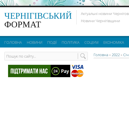
ЧЕРНІГІВСЬКИЙ
Актуальні новини Чернігов
Новини Чернігівщини
ФОРМАТ
ГОЛОВНА
НОВИНИ
ПОДІЇ
ПОЛІТИКА
СОЦІУМ
ЕКОНОМІКА
Головна
»
2022
»
Сі