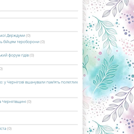
ської Держдуми
(0)
нь бійцям тероборони
(0)
кий форум гідів
(0)
0)
о: у Чернігові вшанували пам’ять полеглих
а Чернігівщині
(0)
іста
(0)