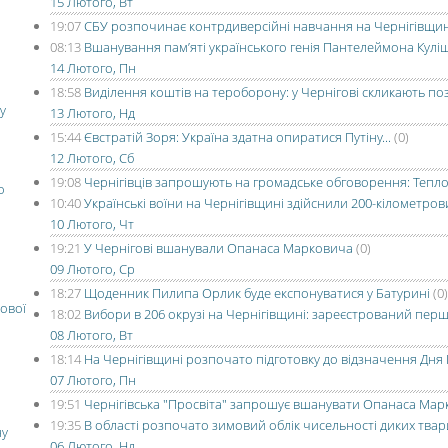
15 Лютого, Вт
19:07
СБУ розпочинає контрдиверсійні навчання на Чернігівщин
08:13
Вшанування пам’яті українського генія Пантелеймона Кулі
14 Лютого, Пн
18:58
Виділення коштів на тероборону: у Чернігові скликають по
у
13 Лютого, Нд
15:44
Євстратій Зоря: Україна здатна опиратися Путіну...
(0)
12 Лютого, Сб
19:08
Чернігівців запрошують на громадське обговорення: Тепло
о
10:40
Українські воїни на Чернігівщині здійснили 200-кілометро
10 Лютого, Чт
19:21
У Чернігові вшанували Опанаса Марковича
(0)
09 Лютого, Ср
18:27
Щоденник Пилипа Орлик буде експонуватися у Батурині
(0)
ової
18:02
Вибори в 206 окрузі на Чернігівщині: зареєстрований пер
08 Лютого, Вт
18:14
На Чернігівщині розпочато підготовку до відзначення Дня 
07 Лютого, Пн
19:51
Чернігівська "Просвіта" запрошує вшанувати Опанаса Ма
19:35
В області розпочато зимовий облік чисельності диких тва
ну
06 Лютого, Нд