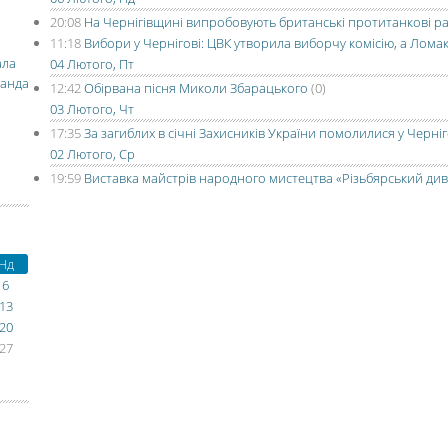
20:08
На Чернігівщині випробовують британські протитанкові ра
11:18
Вибори у Чернігові: ЦВК утворила виборчу комісію, а Лом
ала
04 Лютого, Пт
манда
12:42
Обірвана пісня Миколи Збарацького
(0)
03 Лютого, Чт
17:35
За загиблих в січні Захисників України помолилися у Черніг
02 Лютого, Ср
19:59
Виставка майстрів народного мистецтва «Різьбярський див
Нд
6
13
20
27