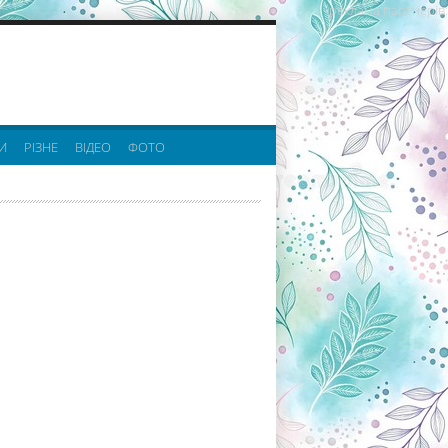
реклама партнерів:
И
РІЗНЕ
ВІДЕО
ФОТО