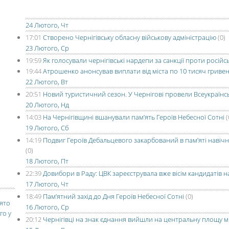
24 Лютого, Чт
17:01
Створено Чернігівську обласну військову адміністрацію
(0)
23 Лютого, Ср
19:59
Як голосували чернігівські нардепи за санкції проти росій
19:44
Атрошенко анонсував виплати від міста по 10 тисяч гриве
22 Лютого, Вт
20:51
Новий туристичний сезон. У Чернігові провели Всеукраїнсь
20 Лютого, Нд
14:03
На Чернігівщині вшанували пам’ять Героїв Небесної Сотні
(
19 Лютого, Сб
14:19
Подвиг Героїв Дебальцевого закарбований в пам’яті навічн
(0)
18 Лютого, Пт
22:39
Довибори в Раду: ЦВК зареєструвала вже вісім кандидатів н
17 Лютого, Чт
18:49
Пам’ятний захід до Дня Героїв Небесної Сотні
(0)
вято
16 Лютого, Ср
го у
20:12
Чернігівці на знак єднання вийшли на центральну площу м