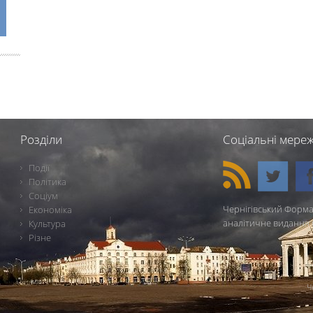
Розділи
Соціальні мереж
Події
Політика
Соціум
Чернігівський Форма
Економіка
аналітичне видання 
Культура
Різне
Ч