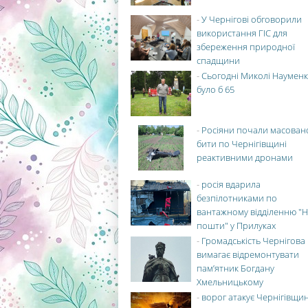
-
У Чернігові обговорили
використання ГІС для
збереження природної
спадщини
-
Сьогодні Миколі Науменк
було б 65
-
Росіяни почали масован
бити по Чернігівщині
реактивними дронами
-
росія вдарила
безпілотниками по
вантажному відділенню "Н
пошти" у Прилуках
-
Громадськість Чернігова
вимагає відремонтувати
пам’ятник Богдану
Хмельницькому
-
ворог атакує Чернігівщи