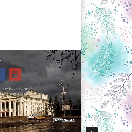
і
т - інформаційно-
міста Чернігова.
ернігівський Формат © 2007-2026
.
.