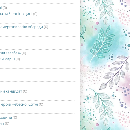
і
(0)
ша на Чернігівщині
(0)
зачергову сесію облради
(0)
хід «Казбек»
(0)
вий марш
(0)
ший кандидат
(0)
Героїв Небесної Сотні
(0)
рковича
(0)
рин
(0)