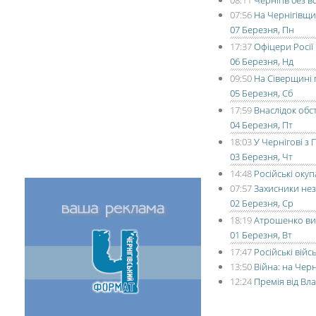
08:11
Чернігів без 
07:56
На Чернігівщи
07 Березня, Пн
17:37
Офіцери Росії
06 Березня, Нд
09:50
На Сіверщині 
05 Березня, Сб
17:59
Внаслідок обст
04 Березня, Пт
18:03
У Чернігові з
03 Березня, Чт
14:48
Російські оку
07:57
Захисники нез
02 Березня, Ср
18:19
Атрошенко вип
01 Березня, Вт
17:47
Російські вій
13:50
Війна: на Чер
12:24
Премія від Вл