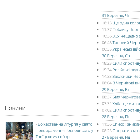
31 Березня, Чт
18:13
Ще одна колон
11:37
Поблизу Черні
10:36
ЗСУ нещадно з
06:48
Типовий Черніг
06:35
Українські вій
30 Березня, Ср
18:23
Сили спротиву
15:34
Російські окуп
14:33
Захисники Чер
08:04
В Чернігові в
29 Березня, Вт
08:37
Біля Чернігов
07:32
Хліб - це житт
Новини
07:02
Сили спротив
28 Березня, Пн
-
Божественна літургія у свято
11:36
Список зникли
Преображення Господнього у
08:23
Оперативна об
Троїцькому соборі
27 Березня, Нд