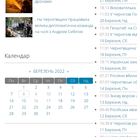
21 Березня, Пн
дронами
18:14
Вихователька 
11:03
У Чернігові Го
-
На Чернігівщині працювала
20 Березня, Нд
велика дипломатична команда
15:46
Генштаб: на 
на чолі з Андрієм Сибігою
07:33
У Чернігові в
19 Березня, Сб
11:01
Чернігівщина:
18 Березня, Пт
Календар
18:15
Українські за
15 Березня, Вт
«
БЕРЕЗЕНЬ 2022
»
07:21
Росіяни вбили
Пн
Вт
Ср
Чт
Пт
Сб
Нд
07:07
Чернігівські 
1
2
3
4
5
6
14 Березня, Пн
7
8
9
10
11
12
13
11:03
Знову ворожі 
14
15
16
17
18
19
20
13 Березня, Нд
21
22
23
24
25
26
27
09:46
Російська авіа
28
29
30
31
12 Березня, Сб
16:38
У Чернігові р
11 Березня, Пт