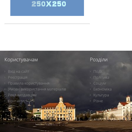
Користувачам
Розділи
Вхід на сайт
Події
Реєстрація
Політика
Правила користування
Соціум
Умови використання матеріалів
Економіка
Рекламодавцям
Культура
Контакти
Різне