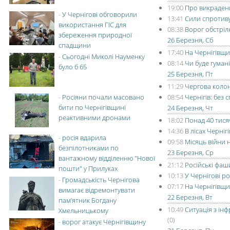
19:00
Про викрадени
-
У Чернігові обговорили
13:41
Сили спротив
використання ГІС для
08:38
Ворог обстріл
збереження природної
26 Березня, Сб
спадщини
17:40
На Чернігівщи
-
Сьогодні Миколі Науменку
08:14
Чи буде гуман
було б 65
25 Березня, Пт
11:29
Чергова колон
-
Росіяни почали масовано
08:54
Чернігів: без
бити по Чернігівщині
24 Березня, Чт
реактивними дронами
18:02
Понад 40 тися
14:36
В лісах Черніг
-
росія вдарила
09:58
Місяць війни 
безпілотниками по
23 Березня, Ср
вантажному відділенню "Нової
21:12
Російські фаши
пошти" у Прилуках
10:13
У Чернігові р
-
Громадськість Чернігова
07:17
На Чернігівщи
вимагає відремонтувати
22 Березня, Вт
пам’ятник Богдану
10:49
Ситуація з ін
Хмельницькому
(0)
-
ворог атакує Чернігівщину