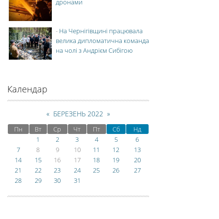
дронами
-
На Чернігівщині працювала
велика дипломатична команда
на чолі з Андрієм Сибігою
Календар
«
БЕРЕЗЕНЬ 2022
»
Пн
Вт
Ср
Чт
Пт
Сб
Нд
1
2
3
4
5
6
7
8
9
10
11
12
13
14
15
16
17
18
19
20
21
22
23
24
25
26
27
28
29
30
31