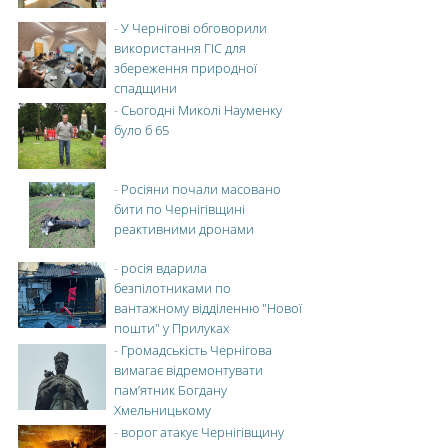
-
У Чернігові обговорили
використання ГІС для
збереження природної
спадщини
-
Сьогодні Миколі Науменку
було б 65
-
Росіяни почали масовано
бити по Чернігівщині
реактивними дронами
-
росія вдарила
безпілотниками по
вантажному відділенню "Нової
пошти" у Прилуках
-
Громадськість Чернігова
вимагає відремонтувати
пам’ятник Богдану
Хмельницькому
-
ворог атакує Чернігівщину