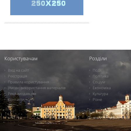
Користувачам
Розділи
Вхід на сайт
Події
Реєстрація
Політика
Правила користування
Соціум
Умови використання матеріалів
Економіка
Рекламодавцям
Культура
Контакти
Різне