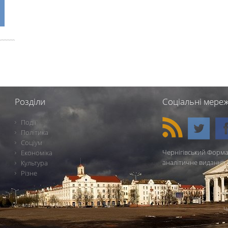
Розділи
Соціальні мереж
Події
Політика
Соціум
Чернігівський Форма
Економіка
аналітичне видання 
Культура
Різне
Ч