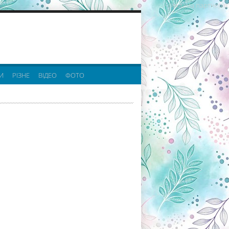
реклама партнерів:
И
РІЗНЕ
ВІДЕО
ФОТО