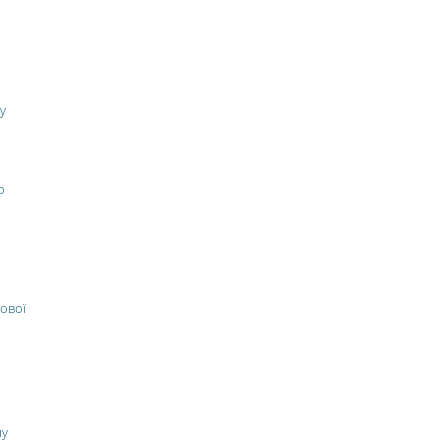
у
о
ової
ну