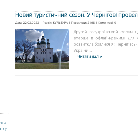
Новий туристичний сезон. У Чернігові провел
Дата: 22.02.2022 | Розділ:
КУЛЬТУРА
| Перегляди: 2168 | Коментарі:
0
Другий всеукраїнський форум гі
вперше в офлайн-режимі. Для о
розвитку зібралися як чернігівські
України....
...
Читати далі »
вято
го у