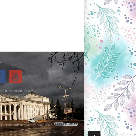
і
т - інформаційно-
міста Чернігова.
ернігівський Формат © 2007-2026
.
.