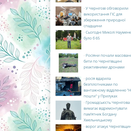
-
У Чернігові обговорили
використання ГІС для
збереження природної
спадщини
-
Сьогодні Миколі Науменк
було б 65
-
Росіяни почали масован
бити по Чернігівщині
реактивними дронами
-
росія вдарила
безпілотниками по
вантажному відділенню "Н
пошти" у Прилуках
-
Громадськість Чернігова
вимагає відремонтувати
пам’ятник Богдану
Хмельницькому
-
ворог атакує Чернігівщи