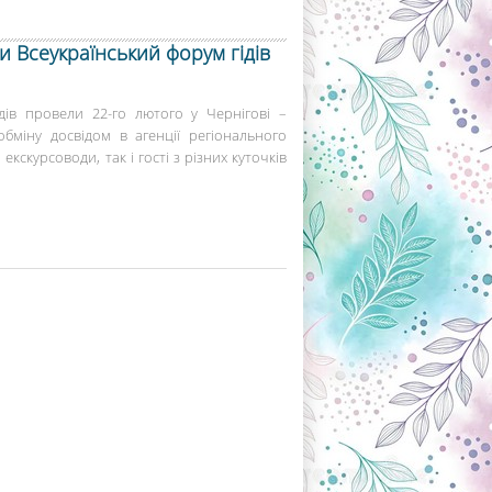
и Всеукраїнський форум гідів
дів провели 22-го лютого у Чернігові –
бміну досвідом в агенції регіонального
 екскурсоводи, так і гості з різних куточків