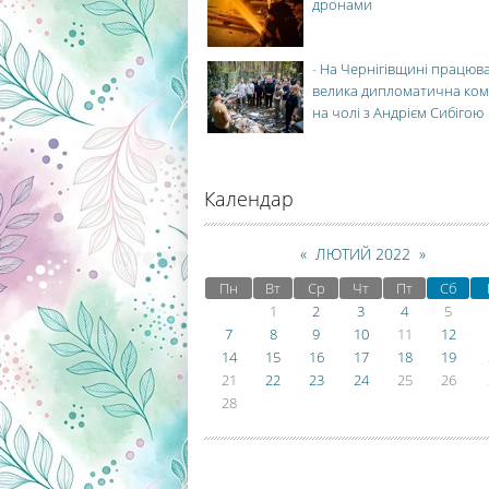
дронами
-
На Чернігівщині працюв
велика дипломатична ко
на чолі з Андрієм Сибігою
Календар
«
ЛЮТИЙ 2022
»
Пн
Вт
Ср
Чт
Пт
Сб
1
2
3
4
5
7
8
9
10
11
12
14
15
16
17
18
19
21
22
23
24
25
26
28