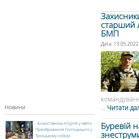
Захисник
старший 
БМП
Дата: 13.05.2022
командуванн
...
Читати дал
Новини
Буревій н
-
Божественна літургія у свято
Преображення Господнього у
знеструм
Троїцькому соборі