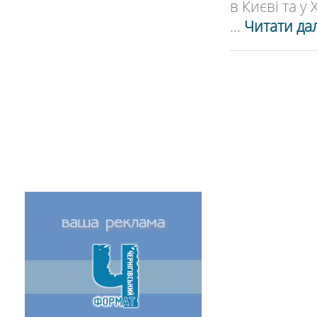
в Києві та у
...
Читати дал