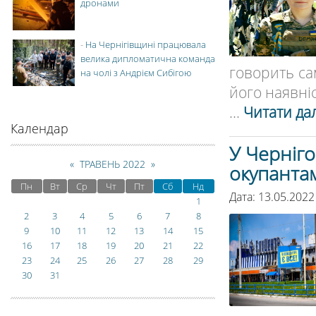
дронами
-
На Чернігівщині працювала
велика дипломатична команда
говорить са
на чолі з Андрієм Сибігою
його наявніст
...
Читати дал
Календар
У Черніго
«
ТРАВЕНЬ 2022
»
окупанта
Пн
Вт
Ср
Чт
Пт
Сб
Нд
Дата: 13.05.2022
1
2
3
4
5
6
7
8
9
10
11
12
13
14
15
16
17
18
19
20
21
22
23
24
25
26
27
28
29
30
31