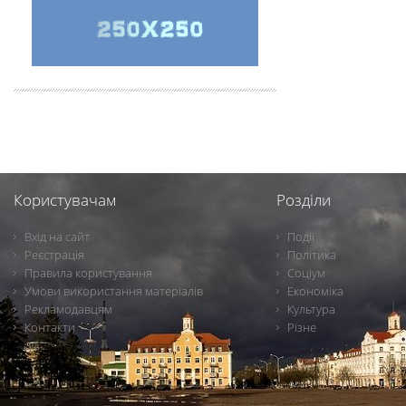
Користувачам
Розділи
Вхід на сайт
Події
Реєстрація
Політика
Правила користування
Соціум
Умови використання матеріалів
Економіка
Рекламодавцям
Культура
Контакти
Різне