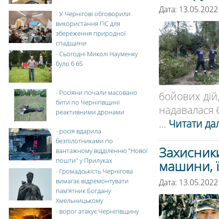
Дата: 13.05.2022
-
У Чернігові обговорили
використання ГІС для
збереження природної
спадщини
-
Сьогодні Миколі Науменку
було б 65
-
Росіяни почали масовано
бойових дій
бити по Чернігівщині
надавалася 6
реактивними дронами
...
Читати дал
-
росія вдарила
безпілотниками по
Захисники
вантажному відділенню "Нової
пошти" у Прилуках
машини, 
-
Громадськість Чернігова
вимагає відремонтувати
Дата: 13.05.2022
пам’ятник Богдану
Хмельницькому
-
ворог атакує Чернігівщину