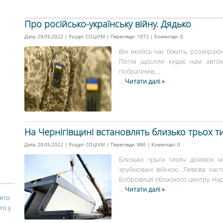
Про російсько-українську війну. Дядько
Дата: 29.05.2022 | Розділ:
СОЦІУМ
| Перегляди: 1072 | Коментарі:
0
Він якийсь час біжить, роззираюч
Потім щосили кидає нам автом
побратимів....
...
Читати далі »
На Чернігівщині встановлять близько трьох т
Дата: 29.05.2022 | Розділ:
СОЦІУМ
| Перегляди: 986 | Коментарі:
0
Близько трьох тисяч домівок 
зруйновані війною. Левова час
Бобровиця обласного центру. Нараз
...
Читати далі »
вято
го у