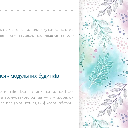
ись, чи всі заскочили в кузов вантажівки.
ат і сам заскакує, вхопившись за руки
исяч модульних будинків
мешканців Чернігівщини пошкоджені або
тка зруйнованого житла — у мікрорайоні
і працюють комісії, які фіксують збитки...