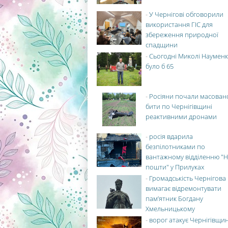
-
У Чернігові обговорили
використання ГІС для
збереження природної
спадщини
-
Сьогодні Миколі Науменк
було б 65
-
Росіяни почали масован
бити по Чернігівщині
реактивними дронами
-
росія вдарила
безпілотниками по
вантажному відділенню "Н
пошти" у Прилуках
-
Громадськість Чернігова
вимагає відремонтувати
пам’ятник Богдану
Хмельницькому
-
ворог атакує Чернігівщи