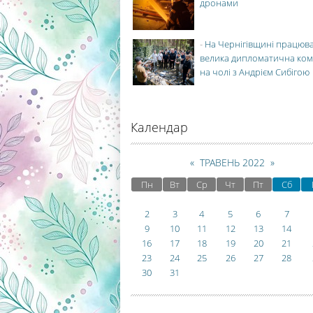
дронами
-
На Чернігівщині працюв
велика дипломатична ко
на чолі з Андрієм Сибігою
Календар
«
ТРАВЕНЬ 2022
»
Пн
Вт
Ср
Чт
Пт
Сб
2
3
4
5
6
7
9
10
11
12
13
14
16
17
18
19
20
21
23
24
25
26
27
28
30
31