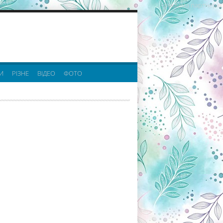
реклама партнерів:
И
РІЗНЕ
ВІДЕО
ФОТО