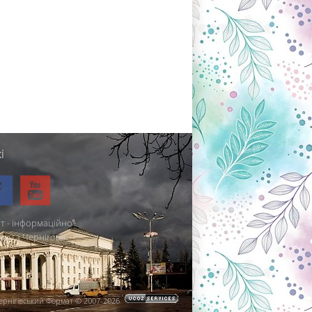
і
т - інформаційно-
міста Чернігова.
ернігівський Формат © 2007-2026
.
.