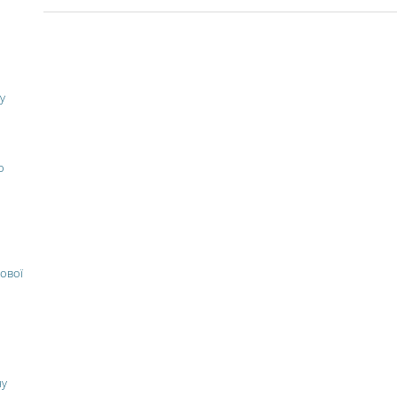
у
о
ової
ну