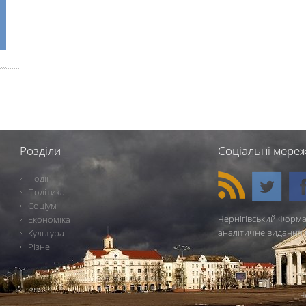
Розділи
Соціальні мереж
Події
Політика
Соціум
Чернігівський Форма
Економіка
аналітичне видання 
Культура
Різне
Ч