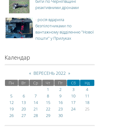
бити по Чернігівщині
реактивними дронами
-
росія вдарила
безпілотниками по
вантажному відділенню "Нової
пошти" у Прилуках
Календар
«
ВЕРЕСЕНЬ 2022
»
Пн
Вт
Ср
Чт
Пт
Сб
Нд
1
2
3
4
5
6
7
8
9
10
11
12
13
14
15
16
17
18
19
20
21
22
23
24
25
26
27
28
29
30