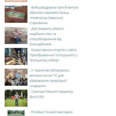
-
Вийшов друком третій випуск
збірника наукових праць
«Новгород-Сіверська
старовина»
-
Для лікарень області
надійшли ліки та
спецобладнання від
благодійників
-
Божественна літургія у свято
Преображення Господнього у
Троїцькому соборі
-
У Чернігові обговорили
використання ГІС для
збереження природної
спадщини
-
Сьогодні Миколі Науменку
було б 65
-
Росіяни почали масовано