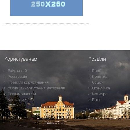
Користувачам
Розділи
Вхід на сайт
Події
Реєстрація
Політика
Правила користування
Соціум
Умови використання матеріалів
Економіка
Рекламодавцям
Культура
Контакти
Різне