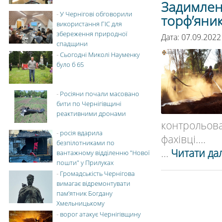
Задимлені
-
У Чернігові обговорили
торф’яник
використання ГІС для
збереження природної
Дата: 07.09.2022
спадщини
-
Сьогодні Миколі Науменку
було б 65
-
Росіяни почали масовано
бити по Чернігівщині
реактивними дронами
контрольов
-
росія вдарила
фахівці....
безпілотниками по
...
Читати дал
вантажному відділенню "Нової
пошти" у Прилуках
-
Громадськість Чернігова
вимагає відремонтувати
пам’ятник Богдану
Хмельницькому
-
ворог атакує Чернігівщину