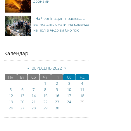
дронами
-
На Чернігівщині працювала
велика дипломатична команда
на чолі з Андрієм Сибігою
Календар
«
ВЕРЕСЕНЬ 2022
»
Пн
Вт
Ср
Чт
Пт
Сб
Нд
1
2
3
4
5
6
7
8
9
10
11
12
13
14
15
16
17
18
19
20
21
22
23
24
25
26
27
28
29
30