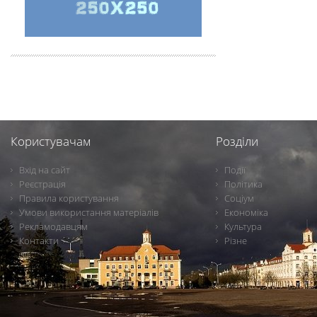
Користувачам
Розділи
Вхід на сайт
Події
Реєстрація
Політика
Правила користування
Соціум
Умови використання матеріалів
Економіка
Рекламодавцям
Культура
Контакти
Різне