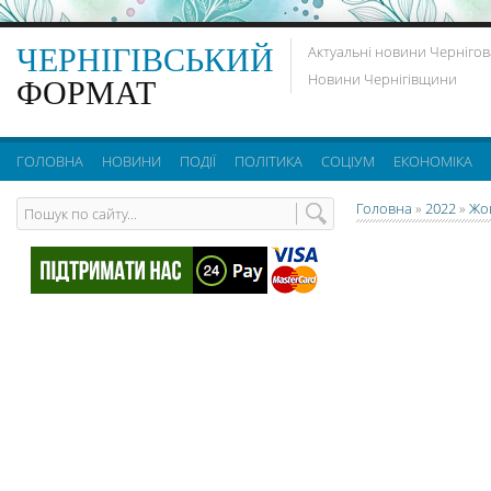
ЧЕРНІГІВСЬКИЙ
Актуальні новини Чернігов
Новини Чернігівщини
ФОРМАТ
ГОЛОВНА
НОВИНИ
ПОДІЇ
ПОЛІТИКА
СОЦІУМ
ЕКОНОМІКА
Головна
»
2022
»
Жо