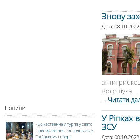
Знову зах
Дата: 08.10.2022
антигрибк
Волощука....
...
Читати дал
Новини
У Ріпках 
ЗСУ
-
Божественна літургія у свято
Преображення Господнього у
Дата: 08.10.2022
Троїцькому соборі