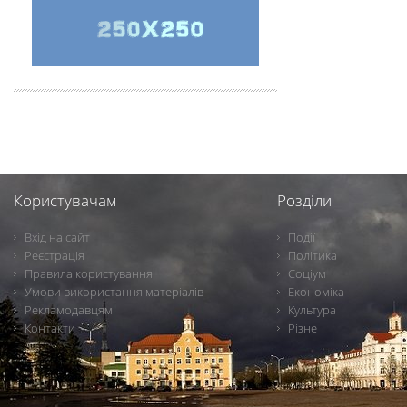
Користувачам
Розділи
Вхід на сайт
Події
Реєстрація
Політика
Правила користування
Соціум
Умови використання матеріалів
Економіка
Рекламодавцям
Культура
Контакти
Різне