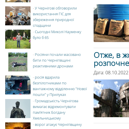
-
У Чернігові обговорили
використання ГІС для
збереження природної
спадщини
-
Сьогодні Миколі Науменку
було б 65
Отже, в 
-
Росіяни почали масовано
бити по Чернігівщині
розпочне
реактивними дронами
Дата: 08.10.2022
-
росія вдарила
безпілотниками по
вантажному відділенню "Нової
пошти" у Прилуках
-
Громадськість Чернігова
вимагає відремонтувати
пам’ятник Богдану
Хмельницькому
-
ворог атакує Чернігівщину