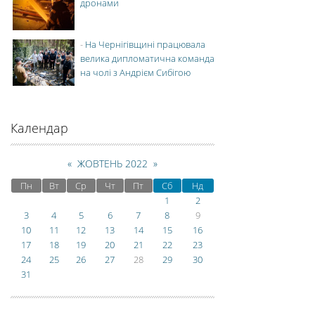
дронами
-
На Чернігівщині працювала
велика дипломатична команда
на чолі з Андрієм Сибігою
Календар
«
ЖОВТЕНЬ 2022
»
Пн
Вт
Ср
Чт
Пт
Сб
Нд
1
2
3
4
5
6
7
8
9
10
11
12
13
14
15
16
17
18
19
20
21
22
23
24
25
26
27
28
29
30
31