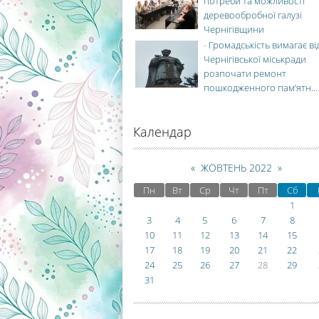
потреби та можливості
деревообробної галузі
Чернігівщини
-
Громадськість вимагає ві
Чернігівської міськради
розпочати ремонт
пошкодженного пам’ятн...
Календар
«
ЖОВТЕНЬ 2022
»
Пн
Вт
Ср
Чт
Пт
Сб
1
3
4
5
6
7
8
10
11
12
13
14
15
17
18
19
20
21
22
24
25
26
27
28
29
31