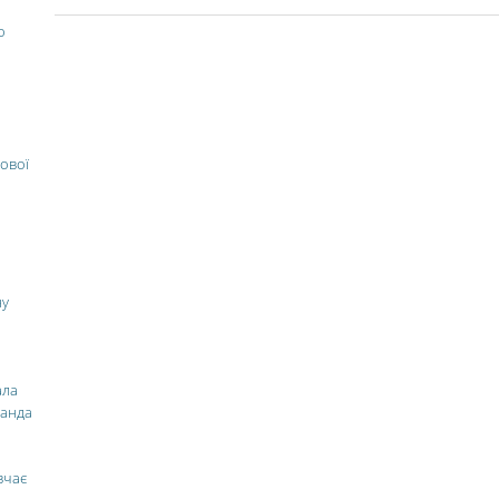
о
ової
ну
ала
манда
вчає