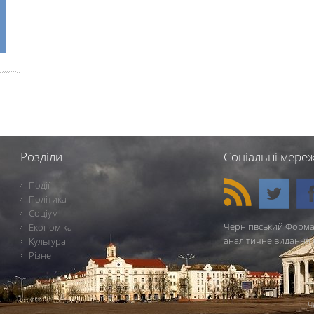
Розділи
Соціальні мереж
Події
Політика
Соціум
Чернігівський Форма
Економіка
аналітичне видання 
Культура
Різне
Ч