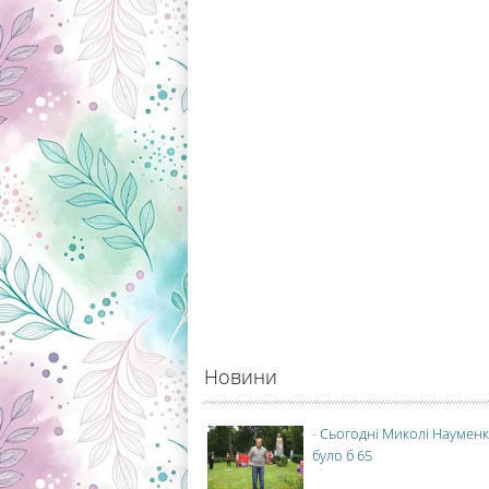
Новини
-
Сьогодні Миколі Науменк
було б 65