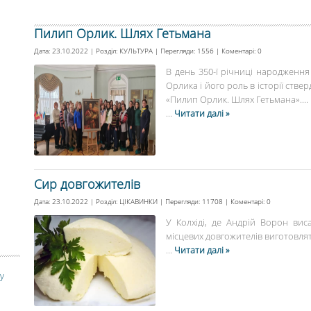
Пилип Орлик. Шлях Гетьмана
Дата: 23.10.2022 | Розділ:
КУЛЬТУРА
| Перегляди: 1556 | Коментарі:
0
В день 350-ї річниці народження
Орлика і його роль в історії стве
«Пилип Орлик. Шлях Гетьмана»....
...
Читати далі »
Сир довгожителів
Дата: 23.10.2022 | Розділ:
ЦІКАВИНКИ
| Перегляди: 11708 | Коментарі:
0
У Колхіді, де Андрій Ворон вис
місцевих довгожителів виготовляти
...
Читати далі »
у