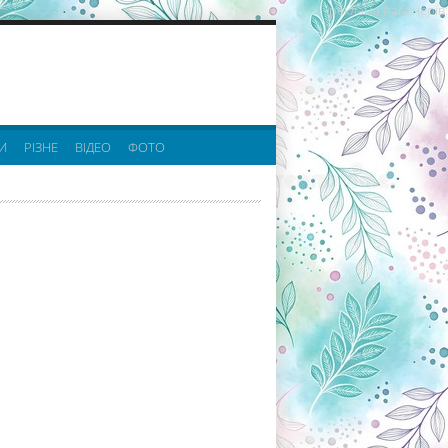
реклама партнерів:
И
РІЗНЕ
ВІДЕО
ФОТО