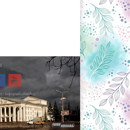
і
т - інформаційно-
міста Чернігова.
ернігівський Формат © 2007-2026
.
.