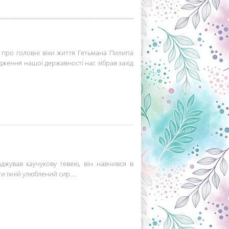
 про головні віхи життя Гетьмана Пилипа
рдження нашої державності нас зібрав захід
аджував каучукову гевею, він навчився в
 їхній улюблений сир....