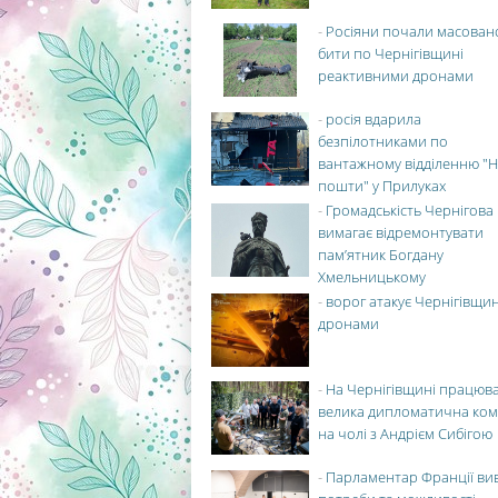
-
Росіяни почали масован
бити по Чернігівщині
реактивними дронами
-
росія вдарила
безпілотниками по
вантажному відділенню "Н
пошти" у Прилуках
-
Громадськість Чернігова
вимагає відремонтувати
пам’ятник Богдану
Хмельницькому
-
ворог атакує Чернігівщи
дронами
-
На Чернігівщині працюв
велика дипломатична ко
на чолі з Андрієм Сибігою
-
Парламентар Франції ви