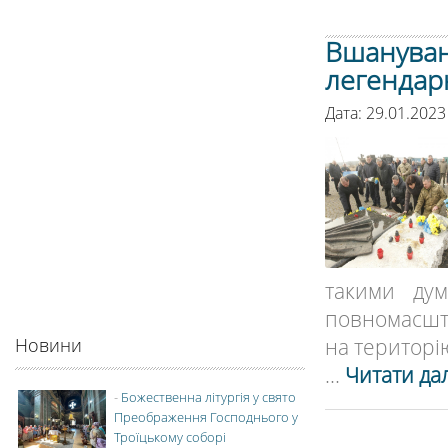
Вшануванн
легендар
Дата: 29.01.202
такими ду
повномасшт
на територію
Новини
...
Читати дал
-
Божественна літургія у свято
Преображення Господнього у
Троїцькому соборі