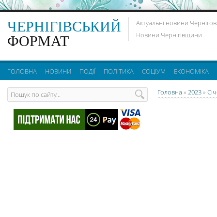
ЧЕРНІГІВСЬКИЙ
Актуальні новини Чернігов
Новини Чернігівщини
ФОРМАТ
ГОЛОВНА
НОВИНИ
ПОДІЇ
ПОЛІТИКА
СОЦІУМ
ЕКОНОМІКА
Головна
»
2023
»
Сі