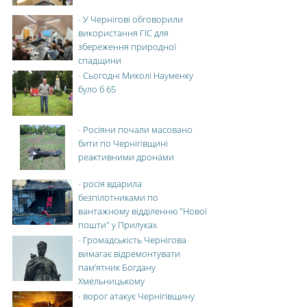
-
У Чернігові обговорили
використання ГІС для
збереження природної
спадщини
-
Сьогодні Миколі Науменку
було б 65
-
Росіяни почали масовано
бити по Чернігівщині
реактивними дронами
-
росія вдарила
безпілотниками по
вантажному відділенню "Нової
пошти" у Прилуках
-
Громадськість Чернігова
вимагає відремонтувати
пам’ятник Богдану
Хмельницькому
-
ворог атакує Чернігівщину