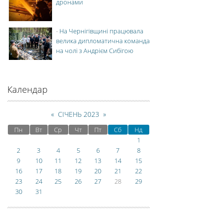
дронами
-
На Чернігівщині працювала
велика дипломатична команда
на чолі з Андрієм Сибігою
Календар
«
СІЧЕНЬ 2023
»
Пн
Вт
Ср
Чт
Пт
Сб
Нд
1
2
3
4
5
6
7
8
9
10
11
12
13
14
15
16
17
18
19
20
21
22
23
24
25
26
27
28
29
30
31