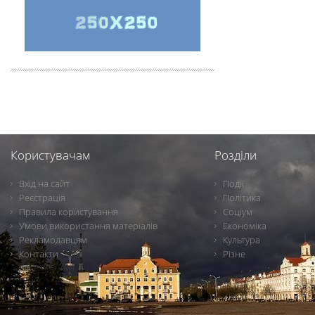
Користувачам
Розділи
Вхід на сайт
Події
Реєстрація
Політика
Правила користування
Соціум
Умови використання матеріалів
Економіка
Рекламодавцям
Культура
Контакти
Різне