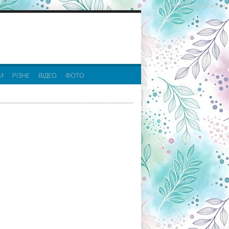
реклама партнерів:
И
РІЗНЕ
ВІДЕО
ФОТО