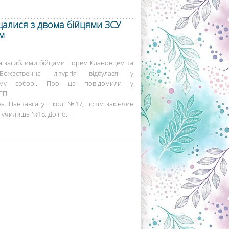
щалися з двома бійцями ЗСУ
м
а загиблими бійцями Ігорем Клановцем та
Божественна літургія відбулася у
ному соборі. Про це повідомили у
СП.
а. Навчався у школі №17, потім закінчив
 училище №18. До по...