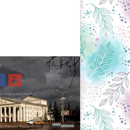
і
т - інформаційно-
міста Чернігова.
ернігівський Формат © 2007-2026
.
.