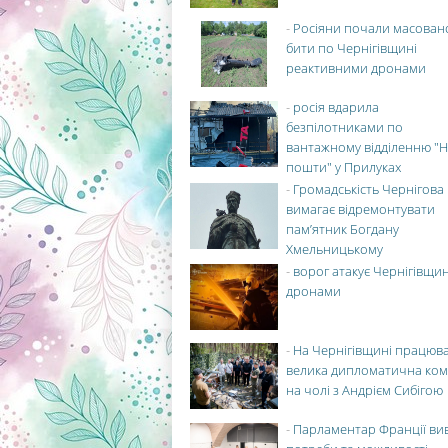
-
Росіяни почали масован
бити по Чернігівщині
реактивними дронами
-
росія вдарила
безпілотниками по
вантажному відділенню "Н
пошти" у Прилуках
-
Громадськість Чернігова
вимагає відремонтувати
пам’ятник Богдану
Хмельницькому
-
ворог атакує Чернігівщи
дронами
-
На Чернігівщині працюв
велика дипломатична ко
на чолі з Андрієм Сибігою
-
Парламентар Франції ви