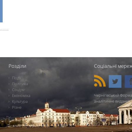
Розділи
Соціальні мереж
Події
Політика
Соціум
Чернігівський Форма
Економіка
аналітичне видання 
Культура
Різне
Ч