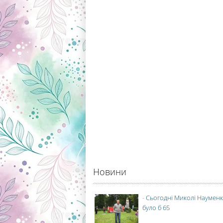
Новини
-
Сьогодні Миколі Науменк
було б 65