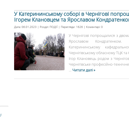
У Катерининському соборі в Чернігові попро
Ігорем Клановцем та Ярославом Кондратенко
Дата: 06.01.2023 | Розділ:
ПОДІЇ
| Перегляди: 1626 | Коментарі:
0
У Чернігові попрощалися з двом
Ярославом Кондратенком. 
Катерининському кафедраль
Чернігівському обласному ТЦК та 
Ігор Клановець родом з Чернігов
Чернігівське професійно-технічне
...
Читати далі »
у