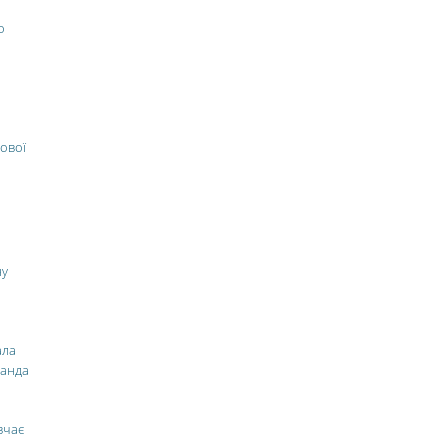
о
ової
ну
ала
манда
вчає