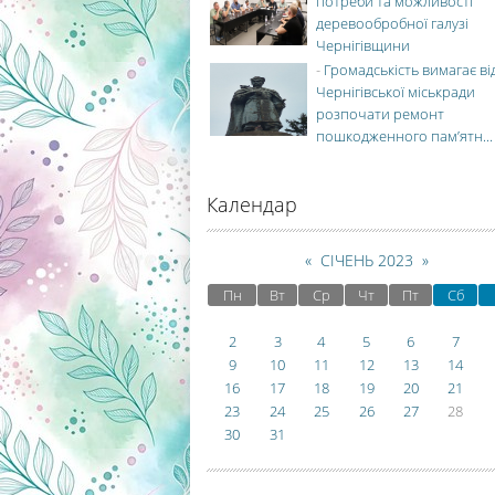
потреби та можливості
деревообробної галузі
Чернігівщини
-
Громадськість вимагає ві
Чернігівської міськради
розпочати ремонт
пошкодженного пам’ятн...
Календар
«
СІЧЕНЬ 2023
»
Пн
Вт
Ср
Чт
Пт
Сб
2
3
4
5
6
7
9
10
11
12
13
14
16
17
18
19
20
21
23
24
25
26
27
28
30
31