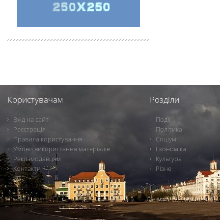
Користувачам
Розділи
Вхід на сайт
Події
Реєстрація
Політика
Правила користування
Соціум
Умови використання матеріалів
Економіка
Рекламодавцям
Культура
Контакти
Різне