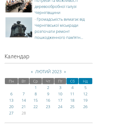
потреби та можливості
деревообробної галузі
Чернігівщини
-
Громадськість вимагає від
Чернігівської міськради
розпочати ремонт
пошкодженного пам’ятн...
Календар
«
ЛЮТИЙ 2023
»
Пн
Вт
Ср
Чт
Пт
Сб
Нд
1
2
3
4
5
6
7
8
9
10
11
12
13
14
15
16
17
18
19
20
21
22
23
24
25
26
27
28