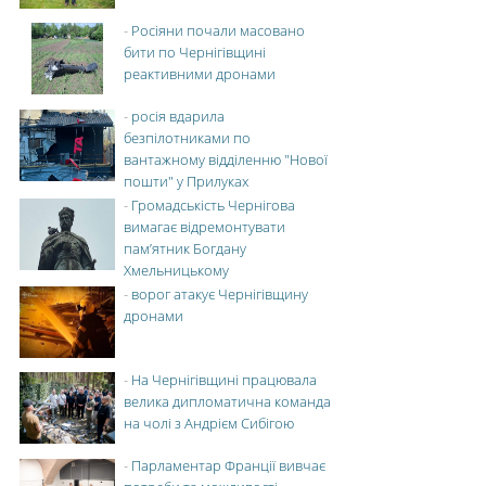
-
Росіяни почали масовано
бити по Чернігівщині
реактивними дронами
-
росія вдарила
безпілотниками по
вантажному відділенню "Нової
пошти" у Прилуках
-
Громадськість Чернігова
вимагає відремонтувати
пам’ятник Богдану
Хмельницькому
-
ворог атакує Чернігівщину
дронами
-
На Чернігівщині працювала
велика дипломатична команда
на чолі з Андрієм Сибігою
-
Парламентар Франції вивчає