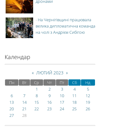
дронами
-
На Чернігівщині працювала
велика дипломатична команда
на чолі з Андрієм Сибігою
Календар
«
ЛЮТИЙ 2023
»
Пн
Вт
Ср
Чт
Пт
Сб
Нд
1
2
3
4
5
6
7
8
9
10
11
12
13
14
15
16
17
18
19
20
21
22
23
24
25
26
27
28