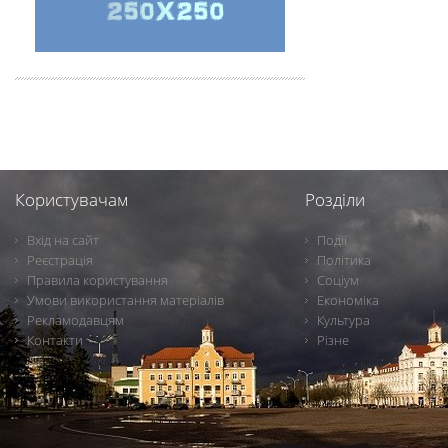
Користувачам
Розділи
Вхід на сайт
Події
Реєстрація
Політика
Правила користування
Соціум
Умови використання матеріалів
Економіка
Рекламодавцям
Культура
Контакти
Різне