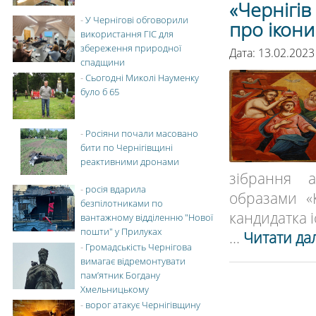
«Чернігів
-
У Чернігові обговорили
про ікон
використання ГІС для
збереження природної
Дата: 13.02.2023
спадщини
-
Сьогодні Миколі Науменку
було б 65
-
Росіяни почали масовано
бити по Чернігівщині
реактивними дронами
зібрання а
-
росія вдарила
образами «
безпілотниками по
кандидатка і
вантажному відділенню "Нової
пошти" у Прилуках
...
Читати дал
-
Громадськість Чернігова
вимагає відремонтувати
пам’ятник Богдану
Хмельницькому
-
ворог атакує Чернігівщину