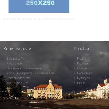
Користувачам
Розділи
Вхід на сайт
Події
Реєстрація
Політика
Правила користування
Соціум
Умови використання матеріалів
Економіка
Рекламодавцям
Культура
Контакти
Різне