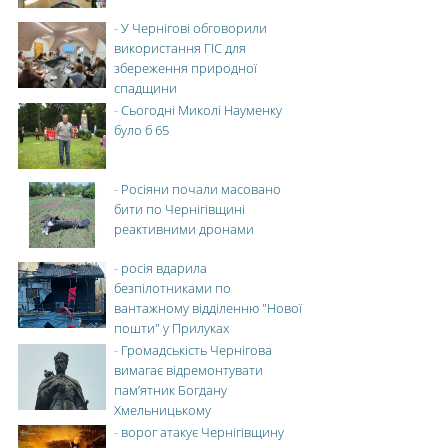
-
У Чернігові обговорили
використання ГІС для
збереження природної
спадщини
-
Сьогодні Миколі Науменку
було б 65
-
Росіяни почали масовано
бити по Чернігівщині
реактивними дронами
-
росія вдарила
безпілотниками по
вантажному відділенню "Нової
пошти" у Прилуках
-
Громадськість Чернігова
вимагає відремонтувати
пам’ятник Богдану
Хмельницькому
-
ворог атакує Чернігівщину