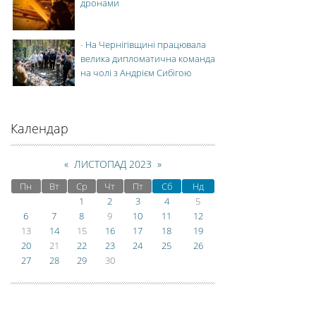
дронами
-
На Чернігівщині працювала
велика дипломатична команда
на чолі з Андрієм Сибігою
Календар
«
ЛИСТОПАД 2023
»
Пн
Вт
Ср
Чт
Пт
Сб
Нд
1
2
3
4
5
6
7
8
9
10
11
12
13
14
15
16
17
18
19
20
21
22
23
24
25
26
27
28
29
30