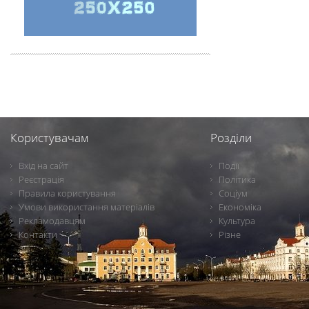
Користувачам
Розділи
Вхід на сайт
Події
Реєстрація
Політика
Правила користування
Соціум
Умови використання матеріалів
Економіка
Рекламодавцям
Культура
Контакти
Різне