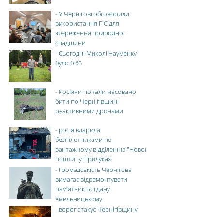
-
У Чернігові обговорили
використання ГІС для
збереження природної
спадщини
-
Сьогодні Миколі Науменку
було б 65
-
Росіяни почали масовано
бити по Чернігівщині
реактивними дронами
-
росія вдарила
безпілотниками по
вантажному відділенню "Нової
пошти" у Прилуках
-
Громадськість Чернігова
вимагає відремонтувати
пам’ятник Богдану
Хмельницькому
-
ворог атакує Чернігівщину