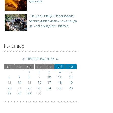
дронами
-
На Чернігівщині працювала
велика дипломатична команда
на чолі з Андрієм Сибігою
Календар
«
ЛИСТОПАД 2023
»
Пн
Вт
Ср
Чт
Пт
Сб
Нд
1
2
3
4
5
6
7
8
9
10
11
12
13
14
15
16
17
18
19
20
21
22
23
24
25
26
27
28
29
30