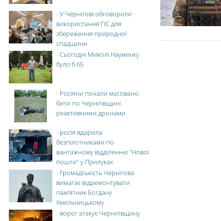
-
У Чернігові обговорили
використання ГІС для
збереження природної
спадщини
-
Сьогодні Миколі Науменку
було б 65
-
Росіяни почали масовано
бити по Чернігівщині
реактивними дронами
-
росія вдарила
безпілотниками по
вантажному відділенню "Нової
пошти" у Прилуках
-
Громадськість Чернігова
вимагає відремонтувати
пам’ятник Богдану
Хмельницькому
-
ворог атакує Чернігівщину