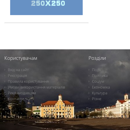
Користувачам
Розділи
Вхід на сайт
Події
Реєстрація
Політика
Правила користування
Соціум
Умови використання матеріалів
Економіка
Рекламодавцям
Культура
Контакти
Різне