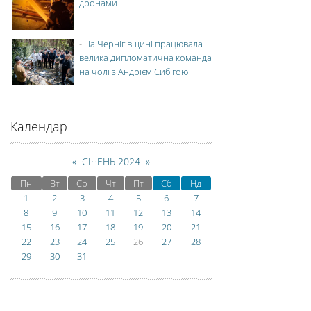
дронами
-
На Чернігівщині працювала
велика дипломатична команда
на чолі з Андрієм Сибігою
Календар
«
СІЧЕНЬ 2024
»
Пн
Вт
Ср
Чт
Пт
Сб
Нд
1
2
3
4
5
6
7
8
9
10
11
12
13
14
15
16
17
18
19
20
21
22
23
24
25
26
27
28
29
30
31