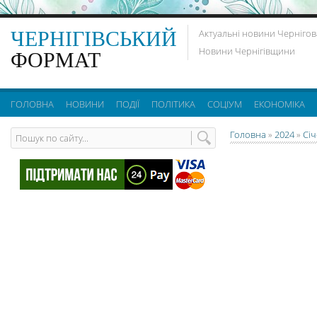
ЧЕРНІГІВСЬКИЙ
Актуальні новини Чернігов
Новини Чернігівщини
ФОРМАТ
ГОЛОВНА
НОВИНИ
ПОДІЇ
ПОЛІТИКА
СОЦІУМ
ЕКОНОМІКА
Головна
»
2024
»
Сі