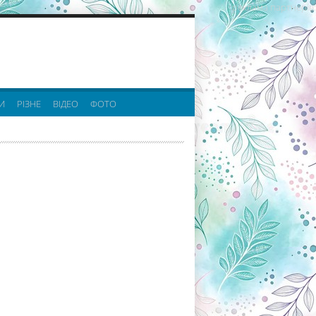
реклама партнерів:
И
РІЗНЕ
ВІДЕО
ФОТО