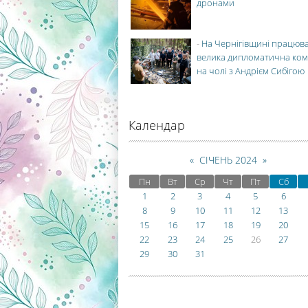
дронами
-
На Чернігівщині працюв
велика дипломатична ко
на чолі з Андрієм Сибігою
Календар
«
СІЧЕНЬ 2024
»
Пн
Вт
Ср
Чт
Пт
Сб
1
2
3
4
5
6
8
9
10
11
12
13
15
16
17
18
19
20
22
23
24
25
26
27
29
30
31