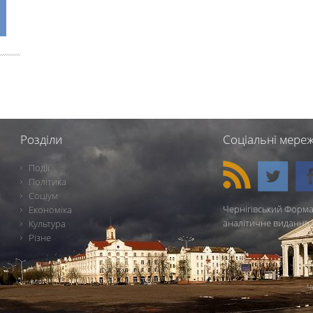
Розділи
Соціальні мереж
Події
Політика
Соціум
Чернігівський Форма
Економіка
аналітичне видання 
Культура
Різне
Ч