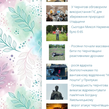
-
У Чернігові обговорили
використання ГІС для
збереження природної
спадщини
-
Сьогодні Миколі Науменк
було б 65
-
Росіяни почали масован
бити по Чернігівщині
реактивними дронами
-
росія вдарила
безпілотниками по
вантажному відділенню "Н
пошти" у Прилуках
-
Громадськість Чернігова
вимагає відремонтувати
пам’ятник Богдану
Хмельницькому
-
ворог атакує Чернігівщи