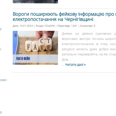
Вороги поширюють фейкову інформацію про 
електропостачання на Чернігівщині
Дата: 15.01.2024 | Розділ:
СОЦІУМ
| Перегляди: 1261 | Коментарі:
0
у
Днями на деяких сумнівних р
ворогами, вкотре почала ширит
електропостачання, в тому числ
о
ресурси можуть дуже добре маск
ретельно перевіряйте, на які стор
Дов...
...
Читати далі »
ової
ну