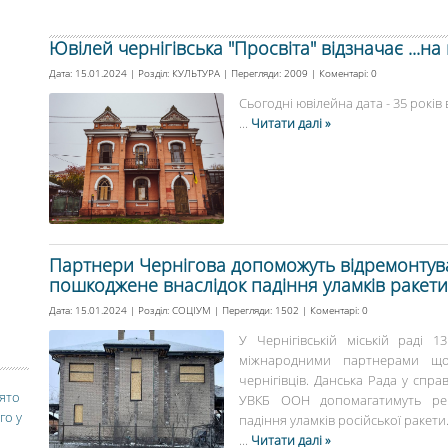
Ювілей чернігівська "Просвіта" відзначає ...на
Дата: 15.01.2024 | Розділ:
КУЛЬТУРА
| Перегляди: 2009 | Коментарі:
0
Сьогодні ювілейна дата - 35 років 
...
Читати далі »
Партнери Чернігова допоможуть відремонтува
пошкоджене внаслідок падіння уламків ракети
Дата: 15.01.2024 | Розділ:
СОЦІУМ
| Перегляди: 1502 | Коментарі:
0
У Чернігівській міській раді 
міжнародними партнерами що
чернігівців. Данська Рада у спра
вято
УВКБ ООН допомагатимуть ремо
го у
падіння уламків російської ракети..
...
Читати далі »