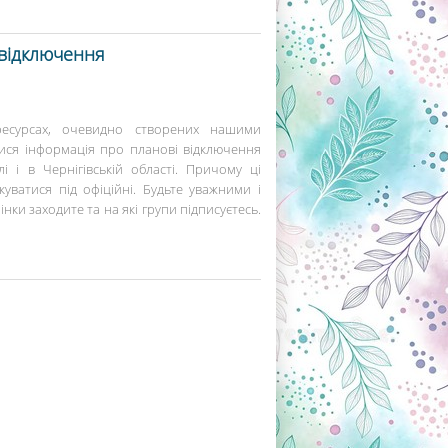
відключення
есурсах, очевидно створених нашими
ися інформація про планові відключення
і і в Чернігівській області. Причому ці
уватися під офіційні. Будьте уважними і
інки заходите та на які групи підписуєтесь.