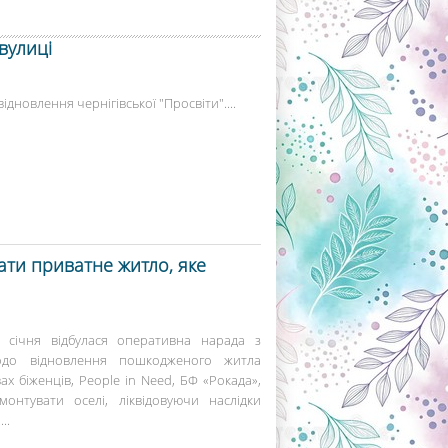
 вулиці
відновлення чернігівської "Просвіти"....
ти приватне житло, яке
13 січня відбулася оперативна нарада з
до відновлення пошкодженого житла
вах біженців, People in Need, БФ «Рокада»,
нтувати оселі, ліквідовуючи наслідки
..