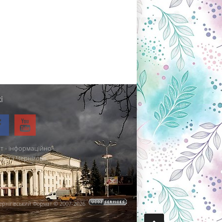
і
т - інформаційно-
міста Чернігова.
ернігівський Формат © 2007-2026
.
.