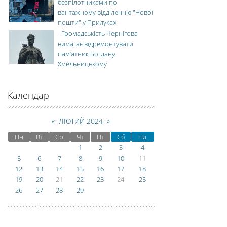
безпілотниками по
вантажному відділенню "Нової
пошти" у Прилуках
-
Громадськість Чернігова
вимагає відремонтувати
пам’ятник Богдану
Хмельницькому
Календар
«
ЛЮТИЙ 2024
»
Пн
Вт
Ср
Чт
Пт
Сб
Нд
1
2
3
4
5
6
7
8
9
10
11
12
13
14
15
16
17
18
19
20
21
22
23
24
25
26
27
28
29