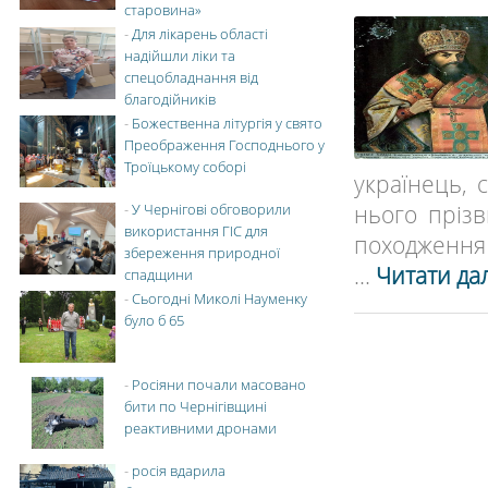
старовина»
-
Для лікарень області
надійшли ліки та
спецобладнання від
благодійників
-
Божественна літургія у свято
Преображення Господнього у
Троїцькому соборі
українець,
нього прізв
-
У Чернігові обговорили
використання ГІС для
походження 
збереження природної
...
Читати дал
спадщини
-
Сьогодні Миколі Науменку
було б 65
-
Росіяни почали масовано
бити по Чернігівщині
реактивними дронами
-
росія вдарила