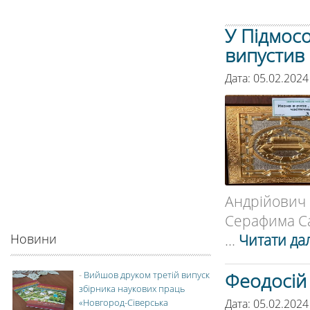
У Підмосо
випустив 
Дата: 05.02.2024
Андрійович
Серафима Са
...
Читати дал
Новини
Феодосій 
-
Вийшов друком третій випуск
збірника наукових праць
Дата: 05.02.2024
«Новгород-Сіверська