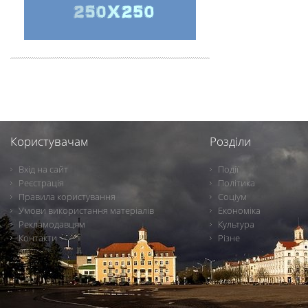
Користувачам
Розділи
Вхід на сайт
Події
Реєстрація
Політика
Правила користування
Соціум
Умови використання матеріалів
Економіка
Рекламодавцям
Культура
Контакти
Різне