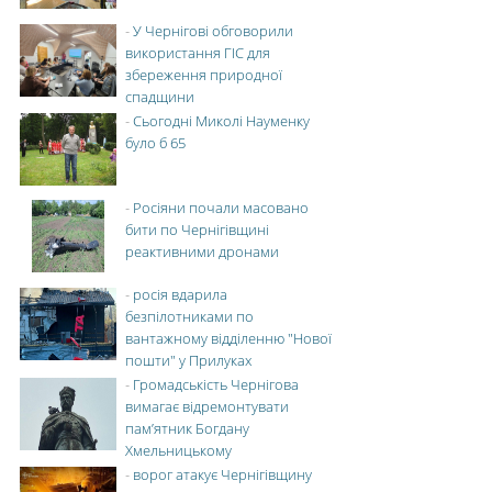
-
У Чернігові обговорили
використання ГІС для
збереження природної
спадщини
-
Сьогодні Миколі Науменку
було б 65
-
Росіяни почали масовано
бити по Чернігівщині
реактивними дронами
-
росія вдарила
безпілотниками по
вантажному відділенню "Нової
пошти" у Прилуках
-
Громадськість Чернігова
вимагає відремонтувати
пам’ятник Богдану
Хмельницькому
-
ворог атакує Чернігівщину