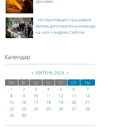
дронами
-
На Чернігівщині працювала
велика дипломатична команда
на чолі з Андрієм Сибігою
Календар
«
КВІТЕНЬ 2024
»
Пн
Вт
Ср
Чт
Пт
Сб
Нд
1
2
3
4
5
6
7
8
9
10
11
12
13
14
15
16
17
18
19
20
21
22
23
24
25
26
27
28
29
30