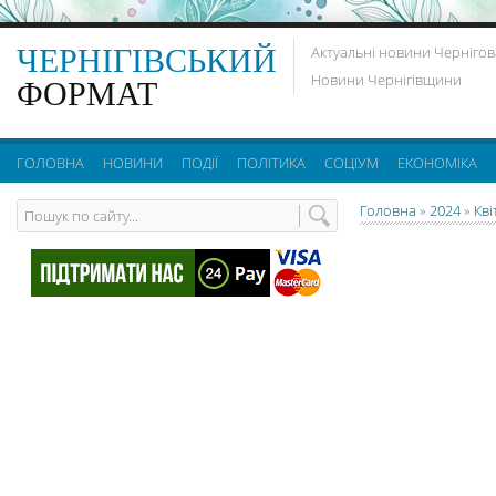
ЧЕРНІГІВСЬКИЙ
Актуальні новини Чернігов
Новини Чернігівщини
ФОРМАТ
ГОЛОВНА
НОВИНИ
ПОДІЇ
ПОЛІТИКА
СОЦІУМ
ЕКОНОМІКА
Головна
»
2024
»
Кві