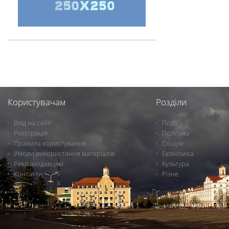
Користувачам
Розділи
Вхід на сайт
Події
Реєстрація
Політика
Правила користування
Соціум
Умови використання матеріалів
Економіка
Рекламодавцям
Культура
Контакти
Різне