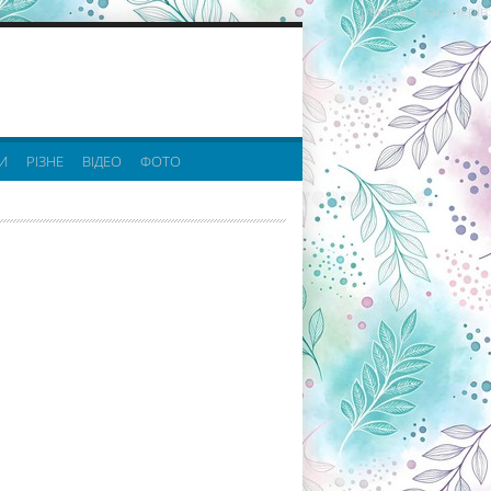
реклама партнерів:
И
РІЗНЕ
ВІДЕО
ФОТО