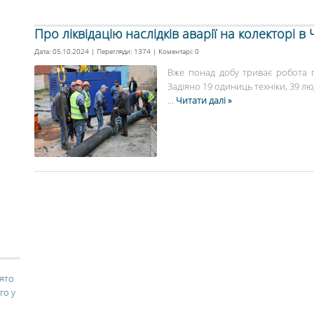
Про ліквідацію наслідків аварії на колекторі в 
Дата: 05.10.2024 | Перегляди: 1374 | Коментарі:
0
Вже понад добу триває робота по 
Задіяно 19 одиниць техніки, 39 люд
...
Читати далі »
вято
го у