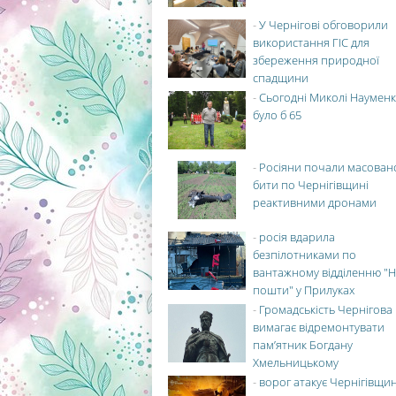
-
У Чернігові обговорили
використання ГІС для
збереження природної
спадщини
-
Сьогодні Миколі Науменк
було б 65
-
Росіяни почали масован
бити по Чернігівщині
реактивними дронами
-
росія вдарила
безпілотниками по
вантажному відділенню "Н
пошти" у Прилуках
-
Громадськість Чернігова
вимагає відремонтувати
пам’ятник Богдану
Хмельницькому
-
ворог атакує Чернігівщи