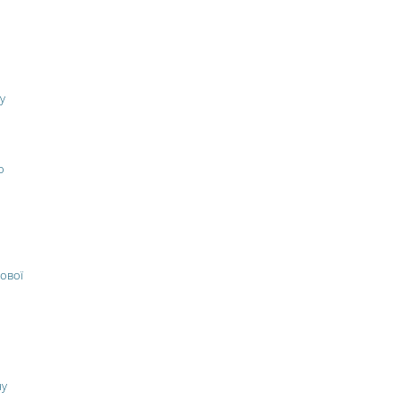
у
о
ової
ну