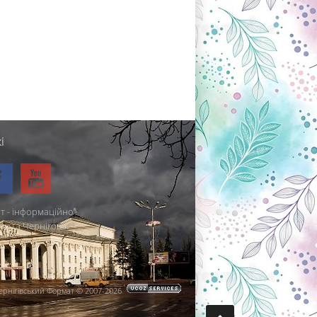
і
т - інформаційно-
міста Чернігова.
ернігівський Формат © 2007-2026
.
.