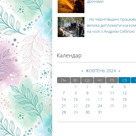
дронами
-
На Чернігівщині працюв
велика дипломатична ко
на чолі з Андрієм Сибігою
Календар
«
ЖОВТЕНЬ 2024
»
Пн
Вт
Ср
Чт
Пт
Сб
1
2
3
4
5
7
8
9
10
11
12
14
15
16
17
18
19
21
22
23
24
25
26
28
29
30
31