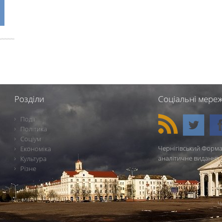
Розділи
Соціальні мереж
Події
Політика
Соціум
Чернігівський Форма
Економіка
аналітичне видання 
Культура
Різне
Ч