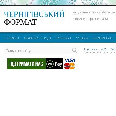
ЧЕРНІГІВСЬКИЙ
Актуальні новини Чернігов
Новини Чернігівщини
ФОРМАТ
ГОЛОВНА
НОВИНИ
ПОДІЇ
ПОЛІТИКА
СОЦІУМ
ЕКОНОМІКА
Головна
»
2024
»
Жо