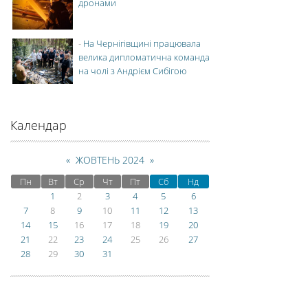
дронами
-
На Чернігівщині працювала
велика дипломатична команда
на чолі з Андрієм Сибігою
Календар
«
ЖОВТЕНЬ 2024
»
Пн
Вт
Ср
Чт
Пт
Сб
Нд
1
2
3
4
5
6
7
8
9
10
11
12
13
14
15
16
17
18
19
20
21
22
23
24
25
26
27
28
29
30
31