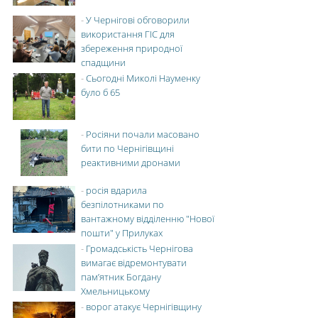
-
У Чернігові обговорили
використання ГІС для
збереження природної
спадщини
-
Сьогодні Миколі Науменку
було б 65
-
Росіяни почали масовано
бити по Чернігівщині
реактивними дронами
-
росія вдарила
безпілотниками по
вантажному відділенню "Нової
пошти" у Прилуках
-
Громадськість Чернігова
вимагає відремонтувати
пам’ятник Богдану
Хмельницькому
-
ворог атакує Чернігівщину