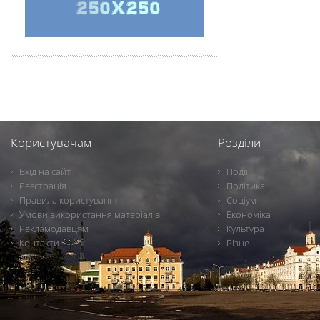
Користувачам
Розділи
Вхід на сайт
Події
Реєстрація
Політика
Правила користування
Соціум
Умови використання матеріалів
Економіка
Рекламодавцям
Культура
Контакти
Різне