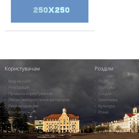
Користувачам
Розділи
Вхід на сайт
Події
Реєстрація
Політика
Правила користування
Соціум
Умови використання матеріалів
Економіка
Рекламодавцям
Культура
Контакти
Різне