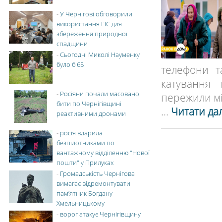
-
У Чернігові обговорили
використання ГІС для
збереження природної
спадщини
-
Сьогодні Миколі Науменку
було б 65
телефони т
катування 
-
Росіяни почали масовано
пережили мі
бити по Чернігівщині
...
Читати дал
реактивними дронами
-
росія вдарила
безпілотниками по
вантажному відділенню "Нової
пошти" у Прилуках
-
Громадськість Чернігова
вимагає відремонтувати
пам’ятник Богдану
Хмельницькому
-
ворог атакує Чернігівщину