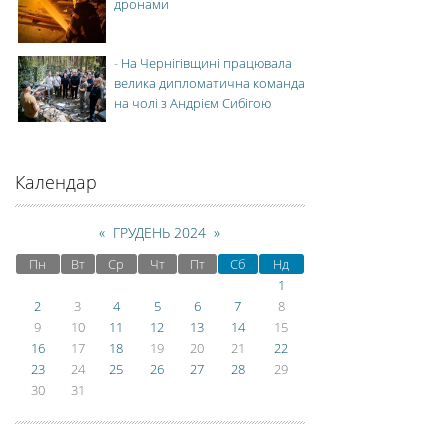
дронами
-
На Чернігівщині працювала
велика дипломатична команда
на чолі з Андрієм Сибігою
Календар
«
ГРУДЕНЬ 2024
»
Пн
Вт
Ср
Чт
Пт
Сб
Нд
1
2
3
4
5
6
7
8
9
10
11
12
13
14
15
16
17
18
19
20
21
22
23
24
25
26
27
28
29
30
31