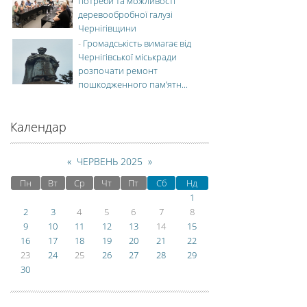
потреби та можливості
деревообробної галузі
Чернігівщини
-
Громадськість вимагає від
Чернігівської міськради
розпочати ремонт
пошкодженного пам’ятн...
Календар
«
ЧЕРВЕНЬ 2025
»
Пн
Вт
Ср
Чт
Пт
Сб
Нд
1
2
3
4
5
6
7
8
9
10
11
12
13
14
15
16
17
18
19
20
21
22
23
24
25
26
27
28
29
30