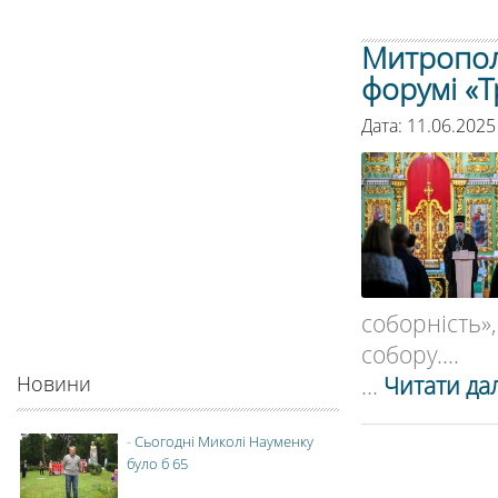
Митрополи
форумі «Т
Дата: 11.06.2025
соборність
собору....
...
Читати дал
Новини
-
Сьогодні Миколі Науменку
було б 65