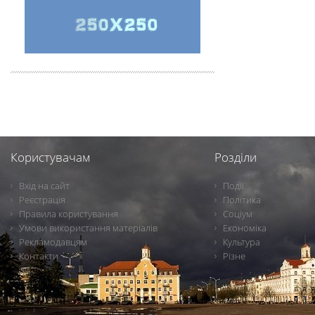
Користувачам
Розділи
Вхід на сайт
Події
Реєстрація
Політика
Правила користування
Соціум
Умови використання матеріалів
Економіка
Рекламодавцям
Культура
Контакти
Різне