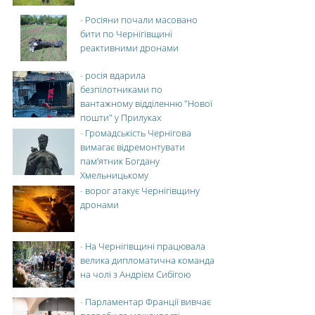
-
Росіяни почали масовано
бити по Чернігівщині
реактивними дронами
-
росія вдарила
безпілотниками по
вантажному відділенню "Нової
пошти" у Прилуках
-
Громадськість Чернігова
вимагає відремонтувати
пам’ятник Богдану
Хмельницькому
-
ворог атакує Чернігівщину
дронами
-
На Чернігівщині працювала
велика дипломатична команда
на чолі з Андрієм Сибігою
-
Парламентар Франції вивчає