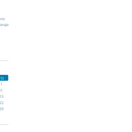
ала
манда
Нд
1
8
15
22
29