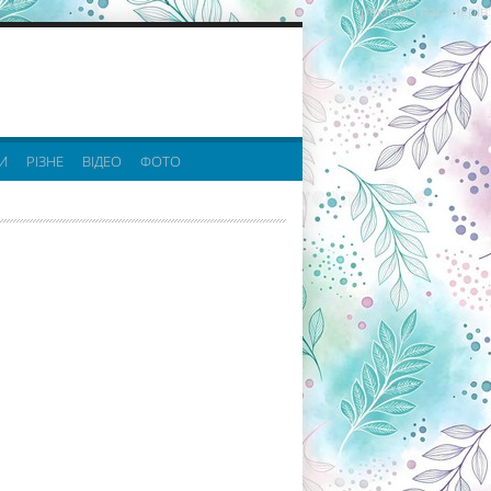
реклама партнерів:
И
РІЗНЕ
ВІДЕО
ФОТО