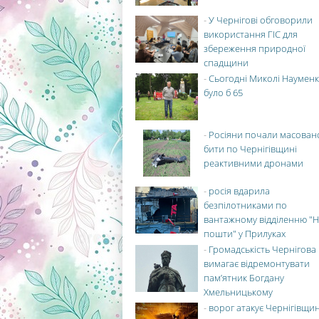
-
У Чернігові обговорили
використання ГІС для
збереження природної
спадщини
-
Сьогодні Миколі Науменк
було б 65
-
Росіяни почали масован
бити по Чернігівщині
реактивними дронами
-
росія вдарила
безпілотниками по
вантажному відділенню "Н
пошти" у Прилуках
-
Громадськість Чернігова
вимагає відремонтувати
пам’ятник Богдану
Хмельницькому
-
ворог атакує Чернігівщи