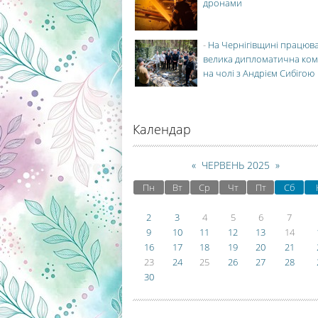
дронами
-
На Чернігівщині працюв
велика дипломатична ко
на чолі з Андрієм Сибігою
Календар
«
ЧЕРВЕНЬ 2025
»
Пн
Вт
Ср
Чт
Пт
Сб
2
3
4
5
6
7
9
10
11
12
13
14
16
17
18
19
20
21
23
24
25
26
27
28
30