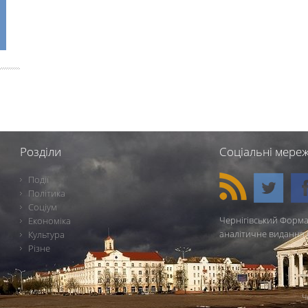
Розділи
Соціальні мереж
Події
Політика
Соціум
Чернігівський Форма
Економіка
аналітичне видання 
Культура
Різне
Ч