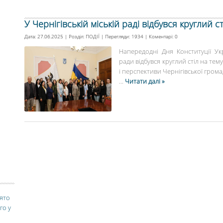
У Чернігівській міській раді відбувся круглий с
Дата: 27.06.2025 | Розділ:
ПОДІЇ
| Перегляди: 1934 | Коментарі:
0
Напередодні Дня Конституції Укр
ради відбувся круглий стіл на тем
і перспективи Чернігівської громад
...
Читати далі »
вято
го у