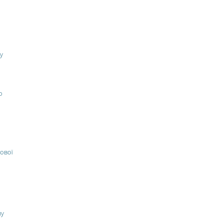
у
о
ової
ну