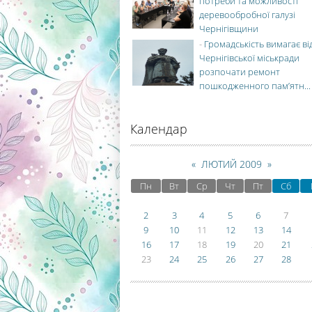
потреби та можливості
деревообробної галузі
Чернігівщини
-
Громадськість вимагає ві
Чернігівської міськради
розпочати ремонт
пошкодженного пам’ятн...
Календар
«
ЛЮТИЙ 2009
»
Пн
Вт
Ср
Чт
Пт
Сб
2
3
4
5
6
7
9
10
11
12
13
14
16
17
18
19
20
21
23
24
25
26
27
28