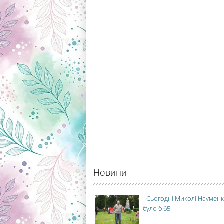
Новини
-
Сьогодні Миколі Науменк
було б 65