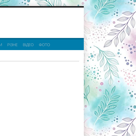
реклама партнерів:
И
РІЗНЕ
ВІДЕО
ФОТО