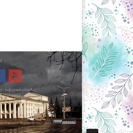
і
т - інформаційно-
міста Чернігова.
ернігівський Формат © 2007-2026
.
.