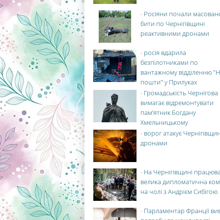
-
Росіяни почали масован
бити по Чернігівщині
реактивними дронами
-
росія вдарила
безпілотниками по
вантажному відділенню "Н
пошти" у Прилуках
-
Громадськість Чернігова
вимагає відремонтувати
пам’ятник Богдану
Хмельницькому
-
ворог атакує Чернігівщи
дронами
-
На Чернігівщині працюв
велика дипломатична ко
на чолі з Андрієм Сибігою
-
Парламентар Франції ви