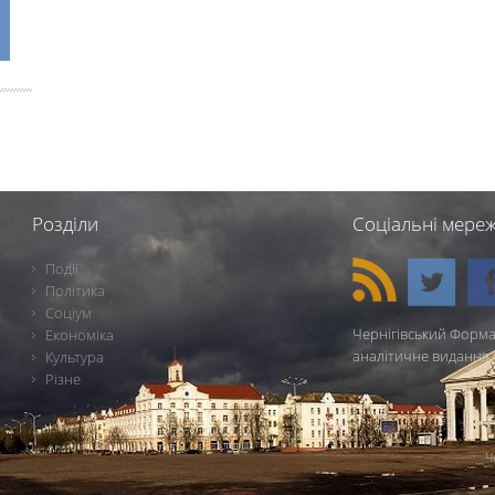
Розділи
Соціальні мереж
Події
Політика
Соціум
Чернігівський Форма
Економіка
аналітичне видання 
Культура
Різне
Ч