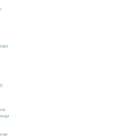
о
ової
ну
ала
манда
вчає