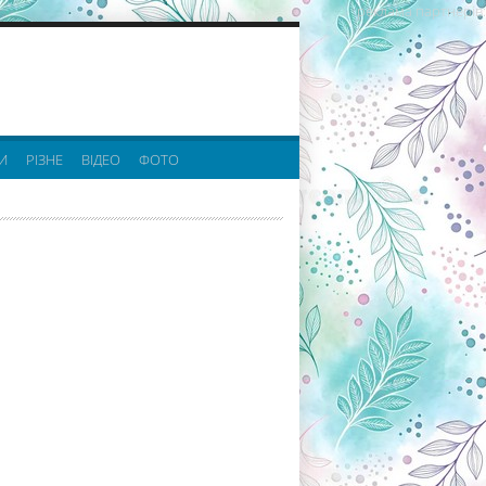
реклама партнерів:
И
РІЗНЕ
ВІДЕО
ФОТО