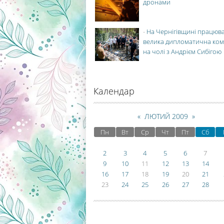
дронами
-
На Чернігівщині працюв
велика дипломатична ко
на чолі з Андрієм Сибігою
Календар
«
ЛЮТИЙ 2009
»
Пн
Вт
Ср
Чт
Пт
Сб
2
3
4
5
6
7
9
10
11
12
13
14
16
17
18
19
20
21
23
24
25
26
27
28