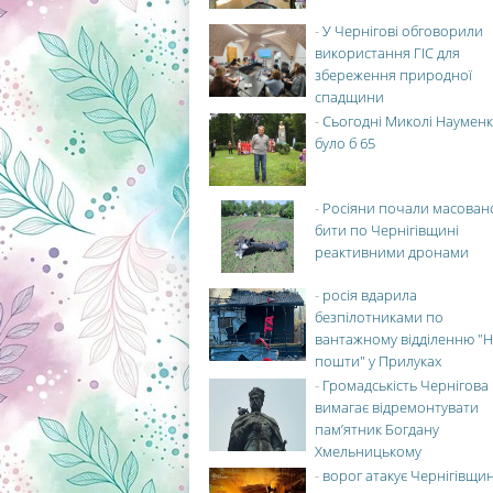
-
У Чернігові обговорили
використання ГІС для
збереження природної
спадщини
-
Сьогодні Миколі Науменк
було б 65
-
Росіяни почали масован
бити по Чернігівщині
реактивними дронами
-
росія вдарила
безпілотниками по
вантажному відділенню "Н
пошти" у Прилуках
-
Громадськість Чернігова
вимагає відремонтувати
пам’ятник Богдану
Хмельницькому
-
ворог атакує Чернігівщи