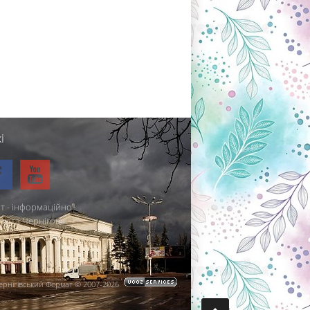
і
т - інформаційно-
міста Чернігова.
ернігівський Формат © 2007-2026
.
.