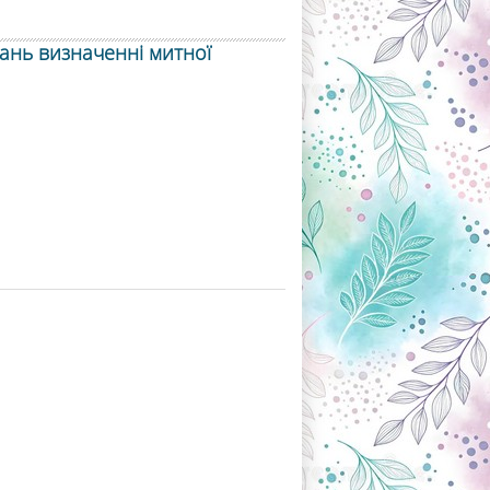
тань визначенні митної