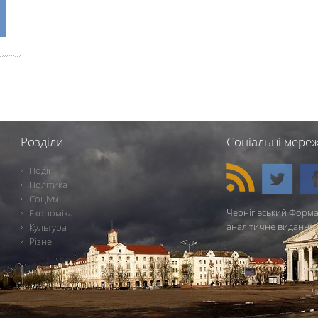
Розділи
Соціальні мереж
Події
Політика
Соціум
Чернігівський Форма
Економіка
аналітичне видання 
Культура
Різне
Ч