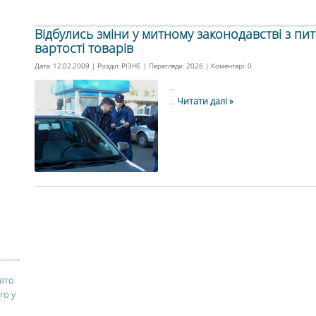
Відбулись зміни у митному законодавстві з пи
вартості товарів
Дата: 12.02.2009 | Розділ:
РІЗНЕ
| Перегляди: 2026 | Коментарі:
0
...
...
Читати далі »
вято
го у