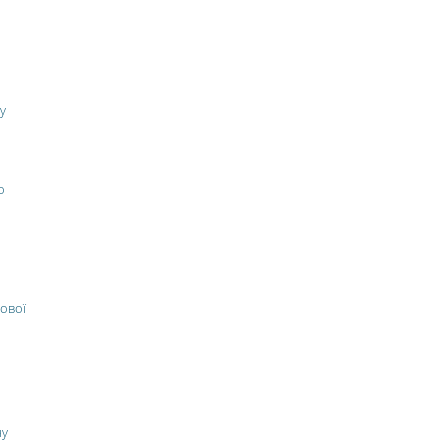
у
о
ової
ну