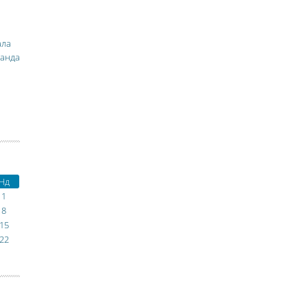
ала
манда
Нд
1
8
15
22