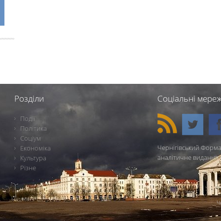
Розділи
Соціальні мереж
Події
Політика
Соціум
Чернігівський Форма
Економіка
аналітичне видання 
Культура
Різне
Ч