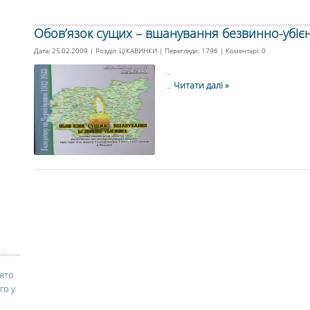
Обов’язок сущих – вшанування безвинно-убіє
Дата: 25.02.2009 | Розділ:
ЦІКАВИНКИ
| Перегляди: 1796 | Коментарі:
0
...
...
Читати далі »
вято
го у