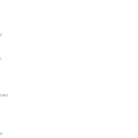
у
о
ової
ну