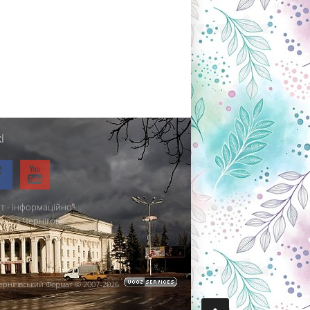
і
т - інформаційно-
міста Чернігова.
ернігівський Формат © 2007-2026
.
.