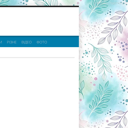
реклама партнерів:
И
РІЗНЕ
ВІДЕО
ФОТО