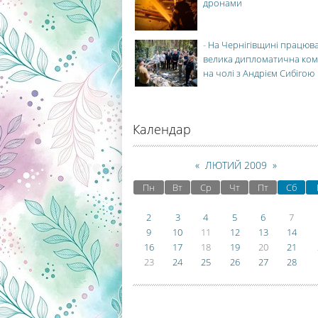
дронами
-
На Чернігівщині працюв
велика дипломатична ко
на чолі з Андрієм Сибігою
Календар
«
ЛЮТИЙ 2009
»
Пн
Вт
Ср
Чт
Пт
Сб
2
3
4
5
6
7
9
10
11
12
13
14
16
17
18
19
20
21
23
24
25
26
27
28