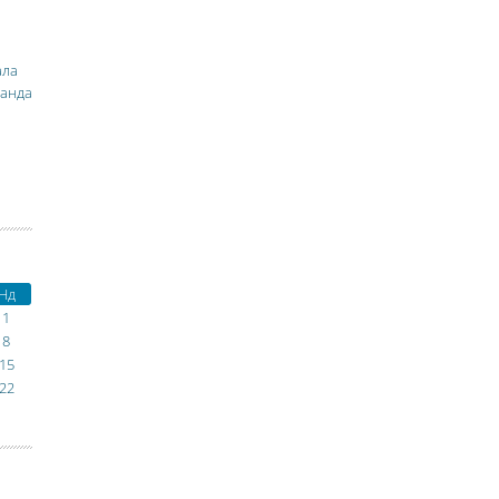
ала
манда
Нд
1
8
15
22