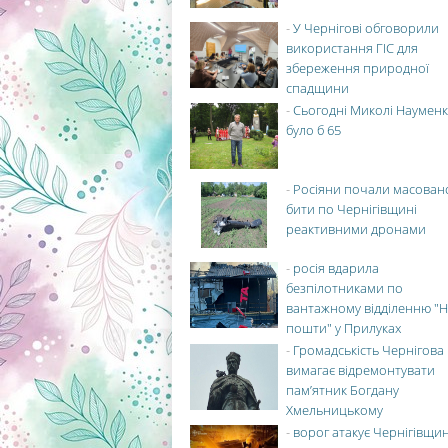
-
У Чернігові обговорили
використання ГІС для
збереження природної
спадщини
-
Сьогодні Миколі Науменк
було б 65
-
Росіяни почали масован
бити по Чернігівщині
реактивними дронами
-
росія вдарила
безпілотниками по
вантажному відділенню "Н
пошти" у Прилуках
-
Громадськість Чернігова
вимагає відремонтувати
пам’ятник Богдану
Хмельницькому
-
ворог атакує Чернігівщи