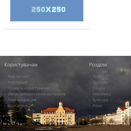
Користувачам
Розділи
Вхід на сайт
Події
Реєстрація
Політика
Правила користування
Соціум
Умови використання матеріалів
Економіка
Рекламодавцям
Культура
Контакти
Різне