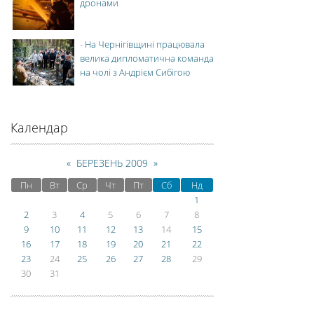
дронами
-
На Чернігівщині працювала
велика дипломатична команда
на чолі з Андрієм Сибігою
Календар
«
БЕРЕЗЕНЬ 2009
»
Пн
Вт
Ср
Чт
Пт
Сб
Нд
1
2
3
4
5
6
7
8
9
10
11
12
13
14
15
16
17
18
19
20
21
22
23
24
25
26
27
28
29
30
31