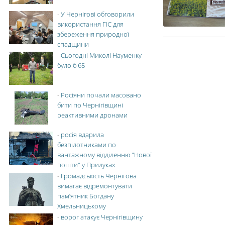
-
У Чернігові обговорили
використання ГІС для
збереження природної
спадщини
-
Сьогодні Миколі Науменку
було б 65
-
Росіяни почали масовано
бити по Чернігівщині
реактивними дронами
-
росія вдарила
безпілотниками по
вантажному відділенню "Нової
пошти" у Прилуках
-
Громадськість Чернігова
вимагає відремонтувати
пам’ятник Богдану
Хмельницькому
-
ворог атакує Чернігівщину