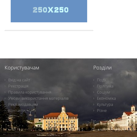
Користувачам
Розділи
Вхід на сайт
Події
Реєстрація
Політика
Правила користування
Соціум
Умови використання матеріалів
Економіка
Рекламодавцям
Культура
Контакти
Різне