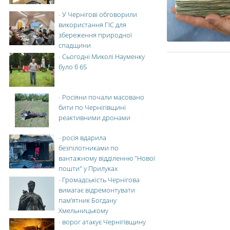
-
У Чернігові обговорили
використання ГІС для
збереження природної
спадщини
-
Сьогодні Миколі Науменку
було б 65
-
Росіяни почали масовано
бити по Чернігівщині
реактивними дронами
-
росія вдарила
безпілотниками по
вантажному відділенню "Нової
пошти" у Прилуках
-
Громадськість Чернігова
вимагає відремонтувати
пам’ятник Богдану
Хмельницькому
-
ворог атакує Чернігівщину