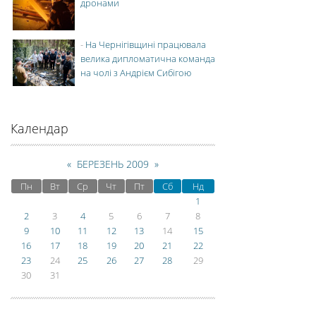
дронами
-
На Чернігівщині працювала
велика дипломатична команда
на чолі з Андрієм Сибігою
Календар
«
БЕРЕЗЕНЬ 2009
»
Пн
Вт
Ср
Чт
Пт
Сб
Нд
1
2
3
4
5
6
7
8
9
10
11
12
13
14
15
16
17
18
19
20
21
22
23
24
25
26
27
28
29
30
31